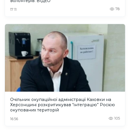
волонтерів. ВІДЕО
78
17:11
Очільник окупаційної адміністрації Каховки на
Херсонщині розкритикував “інтеграцію” Росією
окупованих територій
105
16:56