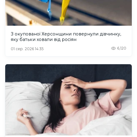
З окупованої Херсонщини повернули дівчинку,
яку батьки ховали від росіян
6,120
01 сер. 2026 14:35