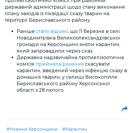
протиепізоотичної комісії при районній
державній адміністрації щодо стану виконання
плану заходів із ліквідації сказу тварин на
території Бериславського району.
Раніше
стало відомо
, що 11 березня в селі
Новодмитрівка Великоолександрівської
громади на Херсонщині зняли карантин,
який запровадили через сказ.
Державна надзвичайна протиепізоотична
комісія
прийняла рішення
скасувати
карантин, введений через інфекцію сказу в
домашніх тварин, у селищі Високопілля
Бериславського району Херсонської
області з 28 лютого.
#Новини Херсонщини
#Карантин