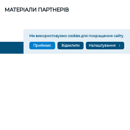
МАТЕРІАЛИ ПАРТНЕРІВ
Ми використовуємо cookies для покращення сайту.
Приймаю
Відхилити
Налаштування
ВГОРУ У СОЦМЕРЕЖАХ ТА МЕСЕНДЖЕРАХ
VGORU.ORG В GOOGLE NEWS
VGORU.ORG в GOOGLE NEWS
Підписуйтеся, щоб знати останні новини Херсона та
Херсонщини сьогодні
Підписатися