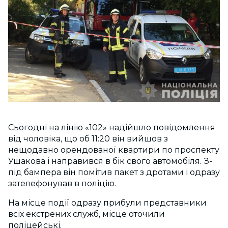
Сьогодні на лінію «102» надійшло повідомлення
від чоловіка, що об 11:20 він вийшов з
нещодавно орендованої квартири по проспекту
Ушакова і направився в бік свого автомобіля. З-
під бампера він помітив пакет з дротами і одразу
зателефонував в поліцію.
На місце події одразу прибули представники
всіх екстрених служб, місце оточили
поліцейські.