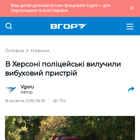
Ваш донат допомагає нам працювати й далі — для
Херсонщини та всієї України.
Головна
Новини
В Херсоні поліцейські вилучили
вибуховий пристрій
Vgoru
Автор
18 жовтня 2018 08:59
792