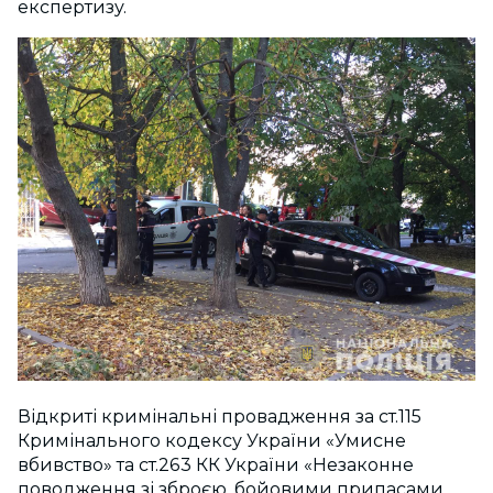
експертизу.
Відкриті кримінальні провадження за ст.115
Кримінального кодексу України «Умисне
вбивство» та ст.263 КК України «Незаконне
поводження зі зброєю, бойовими припасами