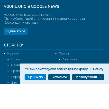
VGORU.ORG В GOOGLE NEWS
VGORU.ORG в GOOGLE NEWS
Підписуйтеся, щоб знати останні новини Херсона та
Херсонщини сьогодні
Підписатися
СТОРІНКИ
Новини
Тексти
Історії
Аналітика
Фактчек
Розслідування
Ми використовуємо cookies для покращення сайту.
Право
Фото
Перерва на каву
Промо
Приймаю
Відхилити
Налаштування
Життя
Блоги
Відео
Архів
Про нас
Контакти
Редакційна політика
Політика конфіденційності
Cпівпраця