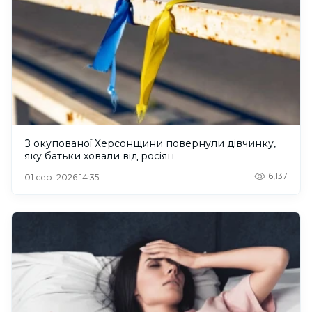
З окупованої Херсонщини повернули дівчинку,
яку батьки ховали від росіян
6,137
01 сер. 2026 14:35