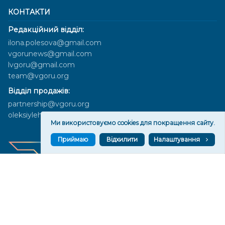
КОНТАКТИ
Редакційний відділ:
ilona.polesova@gmail.com
vgorunews@gmail.com
lvgoru@gmail.com
team@vgoru.org
Відділ продажів:
partnership@vgoru.org
oleksiylehen@vgoru.org
Ми використовуємо cookies для покращення сайту.
Приймаю
Відхилити
Налаштування
Засновник медіа «Вгору» Благодійна організація «Фонд
милосердя та здоров'я», ознака неприбутковості - 0036 згідно з
рішенням № 17210346001335 від 06.12.2016 року. Код ЄДРПОУ:
01497439. Основна діяльність – захист прав людини, кампанії
едвокасі, інформаційні кампанії. Місія БО «Фонд милосердя та