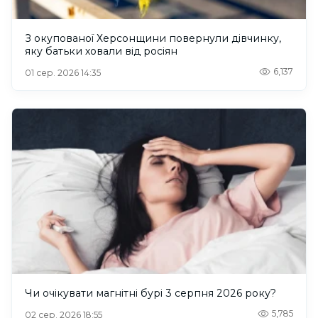
З окупованої Херсонщини повернули дівчинку,
яку батьки ховали від росіян
6,137
01 сер. 2026 14:35
Чи очікувати магнітні бурі 3 серпня 2026 року?
5,785
02 сер. 2026 18:55