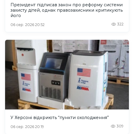
Президент підписав закон про реформу системи
захисту дітей, однак правозахисники критикують
його
322
06 сер. 2026 20:52
У Херсоні відкриють “пункти охолодження”
309
06 сер. 2026 20:19