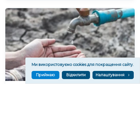
Ми використовуємо cookies для покращення сайту.
Приймаю
Відхилити
Налаштування
У Херсонському водоканалі закликають
економно користуватися водою
310
06 сер. 2026 19:46
Читати ще