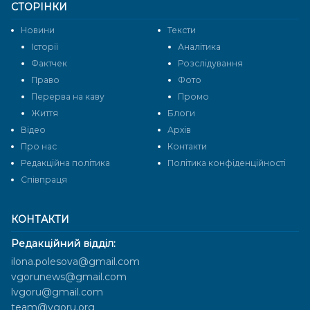
СТОРІНКИ
Новини
Тексти
Історії
Аналітика
Фактчек
Розслідування
Право
Фото
Перерва на каву
Промо
Життя
Блоги
Відео
Архів
Про нас
Контакти
Редакційна політика
Політика конфіденційності
Cпівпраця
КОНТАКТИ
Редакційний відділ:
ilona.polesova@gmail.com
vgorunews@gmail.com
lvgoru@gmail.com
team@vgoru.org