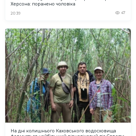
Херсона: поранено чоловіка
47
20:39
На дні колишнього Каховського водосховища