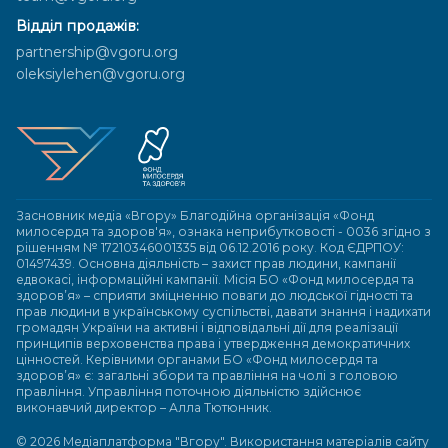
Відділ продажів:
partnership@vgoru.org
oleksiylehen@vgoru.org
Засновник медіа «Вгору» Благодійна організація «Фонд
милосердя та здоров'я», ознака неприбутковості - 0036 згідно з
рішенням № 17210346001335 від 06.12.2016 року. Код ЄДРПОУ:
01497439. Основна діяльність – захист прав людини, кампанії
едвокасі, інформаційні кампанії. Місія БО «Фонд милосердя та
здоров’я» – сприяти зміцненню поваги до людської гідності та
прав людини в українському суспільстві, давати знання і надихати
громадян України на активні і відповідальні дії для реалізації
принципів верховенства права і утвердження демократичних
цінностей. Керівними органами БО «Фонд милосердя та
здоров’я» є: загальні збори та правління на чолі з головою
правління. Управління поточною діяльністю здійснює
виконавчий директор – Алла Тютюнник.
© 2026 Медіаплатформа "Вгору". Використання матеріалів сайту