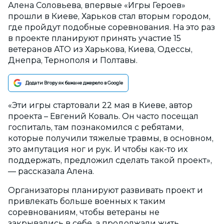
Алена Соловьева, впервые «Игры Героев»
прошли в Киеве, Харьков стал вторым городом,
где пройдут подобные соревнования. На это раз
в проекте планируют принять участие 15
ветеранов АТО из Харькова, Киева, Одессы,
Днепра, Тернополя и Полтавы.
Додати Вгору як бажане джерело в Google
«Эти игры стартовали 22 мая в Киеве, автор
проекта – Евгений Коваль. Он часто посещал
госпиталь, там познакомился с ребятами,
которые получили тяжелые травмы, в основном,
это ампутация ног и рук. И чтобы как-то их
поддержать, предложил сделать такой проект»,
— рассказала Алена.
Организаторы планируют развивать проект и
привлекать больше военных к таким
соревнованиям, чтобы ветераны не
закрывались в себе, а продолжали жить