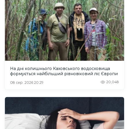
На дні колишнього Каховського водосховища
формується найбільший рівновіковий ліс Європи
20,048
08 сер. 2026 20:29