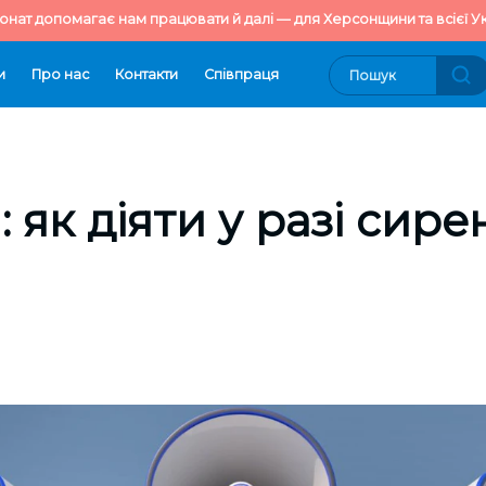
онат допомагає нам працювати й далі — для Херсонщини та всієї Ук
и
Про нас
Контакти
Cпівпраця
: як діяти у разі сире