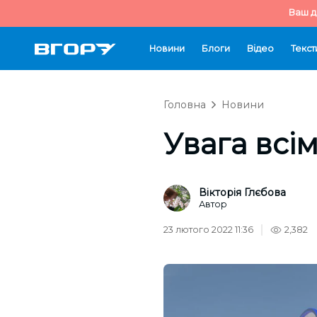
Ваш д
Новини
Блоги
Відео
Текст
Головна
Новини
Увага всім
Вікторія Глєбова
Автор
23 лютого 2022 11:36
2,382