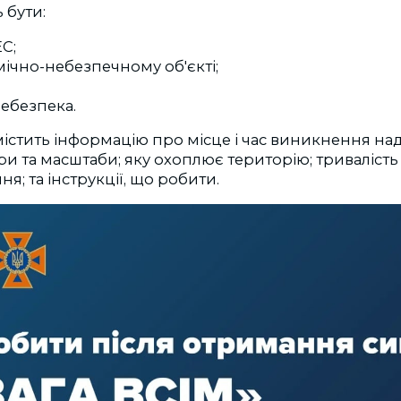
 бути:
ЕС;
імічно-небезпечному об'єкті;
небезпека.
істить інформацію про місце і час виникнення на
міри та масштаби; яку охоплює територію; тривалість
я; та інструкції, що робити.