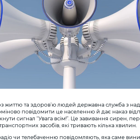
оз життю та здоров’ю людей державна служба з на
ерміново повідомити це населенню й дає наказ ві
кнути сигнал “Увага всім!”. Це завивання сирен, пе
транспортних засобів, які тривають кілька хвилин.
радіо чи телебаченню повідомляють, яка саме виник