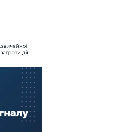
дзвичайної
 загрози дії