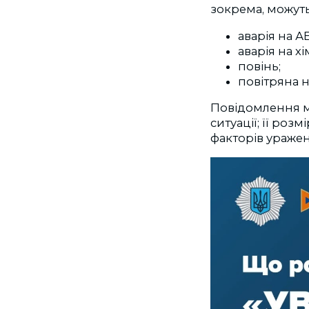
зокрема, можуть
аварія на А
аварія на х
повінь;
повітряна 
Повідомлення м
ситуації; її роз
факторів ураженн