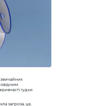
дзвичайних
дповідним
реривчасті гудки
ла загроза, це,