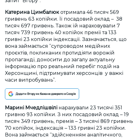
запит “Вгору”.
Катерина Цимбалюк
отримала 46 тисяч 569
гривень 63 копійки. Її посадовий оклад – 38
тисяч 697 гривень. Також їй нараховували 7
тисяч 739 гривень 40 копійок премії та 133
гривні 23 копійки індексації. Зазначається, що
вона займається “супроводом медійних
проєктів, покликаних протидіяти ворожій
пропаганді, доносити до загалу актуальну
інформацію про реальний перебіг подій на
Херсонщині, підтримувати херсонців у важкі
часи випробувань”.
Додати Вгору як бажане джерело в Google
Марині Мчедлішвілі
нарахували 23 тисячі 351
гривню 93 копійки. З них посадовий оклад – 19
тисяч 349 гривень, премія – 3 тисячі 869 гривень
70 копійок, індексація – 133 гривні 23 копійки.
Вона займається “здійсненням аналітичного,