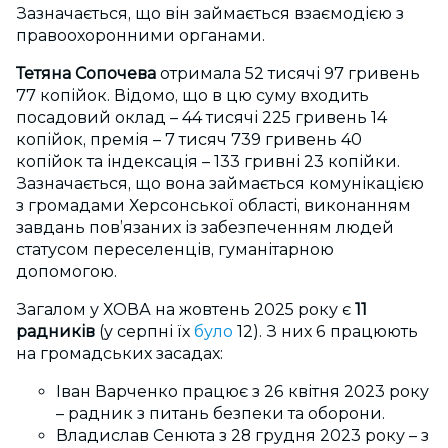
Зазначається, що він займається взаємодією з
правоохоронними органами.
Тетяна Сопочева
отримала 52 тисячі 97 гривень
77 копійок. Відомо, що в цю суму входить
посадовий оклад – 44 тисячі 225 гривень 14
копійок, премія – 7 тисяч 739 гривень 40
копійок та індексація – 133 гривні 23 копійки.
Зазначається, що вона займається комунікацією
з громадами Херсонської області, виконанням
завдань пов’язаних із забезпеченням людей
статусом переселенців, гуманітарною
допомогою.
Загалом у ХОВА на жовтень 2025 року є
11
радників
(у серпні їх
було
12). З них 6 працюють
на громадських засадах:
Іван Варченко працює з 26 квітня 2023 року
– радник з питань безпеки та оборони.
Владислав Сенюта з 28 грудня 2023 року – з