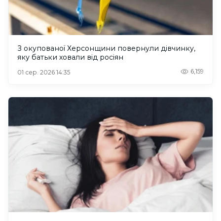
З окупованої Херсонщини повернули дівчинку,
яку батьки ховали від росіян
6,159
01 сер. 2026 14:35