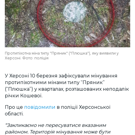
Протипіхотна міна типу "Пряник" ("Плюшка"), яку виявили у
Херсоні. Фото: поліція
У Херсоні 10 березня зафіксували мінування
протипіхотними мінами типу “Пряник”
(“Плюшка”) у кварталах, розташованих неподалік
річки Кошевої.
Про це
повідомили
в поліції Херсонської
області.
“Закликаємо не пересуватися вказаним
районом. Територія мінування може бути