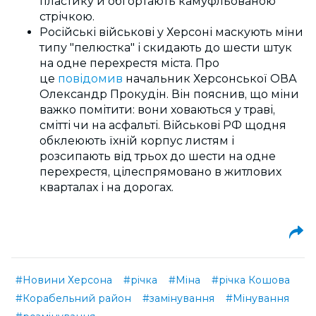
пластику й обгортають камуфльованою
стрічкою.
Російські військові у Херсоні маскують міни
типу "пелюстка" і скидають до шести штук
на одне перехрестя міста.
Про
це
повідомив
начальник Херсонської ОВА
Олександр Прокудін. Він
пояснив, що міни
важко помітити: вони ховаються у траві,
смітті чи на асфальті. Військові РФ щодня
обклеюють їхній корпус листям і
розсипають від трьох до шести на одне
перехрестя, цілеспрямовано в житлових
кварталах і на дорогах.
#Новини Херсона
#річка
#Міна
#річка Кошова
#Корабельний район
#замінування
#Мінування