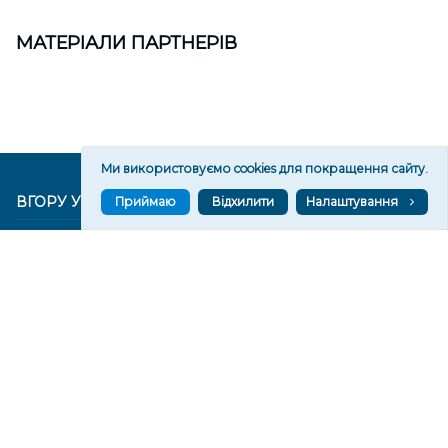
МАТЕРІАЛИ ПАРТНЕРІВ
Ми використовуємо cookies для покращення сайту.
ВГОРУ У СОЦМЕРЕЖАХ ТА МЕСЕНДЖЕРАХ
Приймаю
Відхилити
Налаштування
VGORU.ORG В GOOGLE NEWS
VGORU.ORG в GOOGLE NEWS
Підписуйтеся, щоб знати останні новини Херсона та
Херсонщини сьогодні
Підписатися