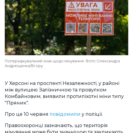
Попереджувальний знак щодо мінування. Фото Олександра
Андрющенка/Вгору
У Херсоні
на проспекті Незалежності, у районі
між вулицею Залізничною та провулком
Комбайновим, виявили протипіхотні міни типу
"Пряник".
Про це 10 червня
повідомили
у поліції.
Правоохоронці зазначають, що територія
мінування може бути значнішою та закликають