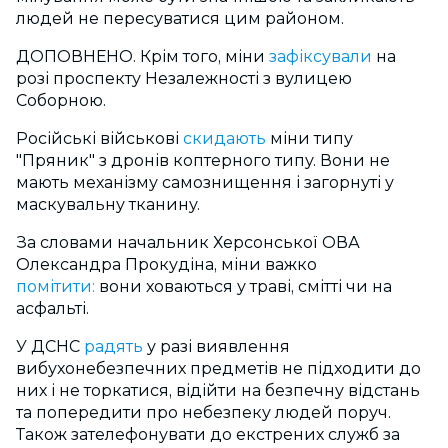
людей не пересуватися цим районом.
ДОПОВНЕНО. Крім того,
міни
зафіксували
на
розі проспекту Незалежності з вулицею
Соборною.
Російські військові
скидають
міни типу
"Пряник" з дронів коптерного типу. Вони не
мають механізму самознищення і загорнуті у
маскувальну тканину.
За словами начальник Херсонської ОВА
Олександра Прокудіна, міни важко
помітити:
вони ховаються у траві, смітті чи на
асфальті.
У ДСНС
радять
у разі виявлення
вибухонебезпечних предметів не підходити до
них і не торкатися, відійти на безпечну відстань
та попередити про небезпеку людей поруч.
Також зателефонувати до екстрених служб за