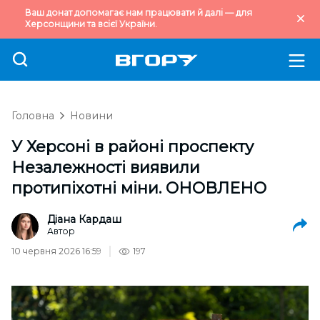
Ваш донат допомагає нам працювати й далі — для
Херсонщини та всієї України.
Головна
Новини
У Херсоні в районі проспекту
Незалежності виявили
протипіхотні міни. ОНОВЛЕНО
Діана Кардаш
Автор
10 червня 2026 16:59
197