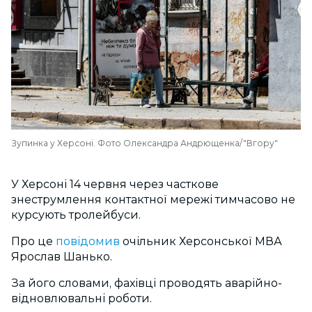
Зупинка у Херсоні. Фото Олександра Андрющенка/"Вгору"
У Херсоні 14 червня через часткове
знеструмлення контактної мережі тимчасово не
курсують тролейбуси.
Про це
повідомив
очільник Херсонської МВА
Ярослав Шанько.
За його словами, фахівці проводять аварійно-
відновлювальні роботи.