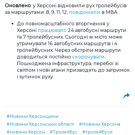
Оновлено
: у Херсоні відновили рух тролейбусів
за маршрутами: 8, 9, 11, 12,
повідомили
в МВА.
До повномасштабного вторгнення у
Херсоні
працювало
24 автобусні маршрути
та 7 тролейбусних. Сьогодні ж місто може
утримувати 16 автобусних маршрутів і 4
тролейбусних. Через обстріли маршрути
доводиться постійно
скорочувати
.
Пошкоджена інфраструктура, перебої зі
світлом і нові атаки призводять до затримок
і зупинок руху.
#Новини Херсонщини
#Новини Херсонської області
#Новини Херсона
#новини Херсон
#Тролейбус
#тролейбуси