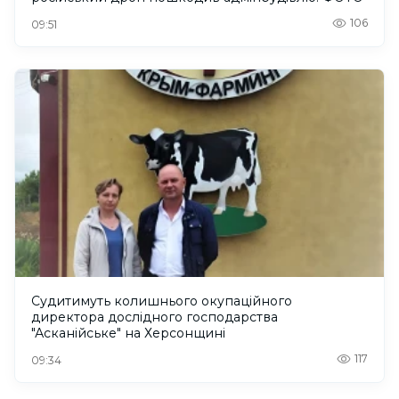
106
09:51
Судитимуть колишнього окупаційного
директора дослідного господарства
"Асканійське" на Херсонщині
117
09:34