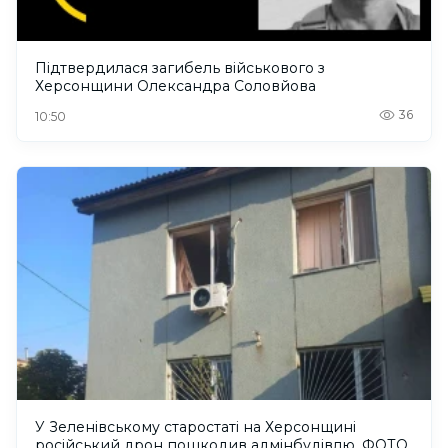
Підтвердилася загибель військового з
Херсонщини Олександра Соловйова
36
10:50
У Зеленівському старостаті на Херсонщині
російський дрон пошкодив адмінбудівлю. ФОТО