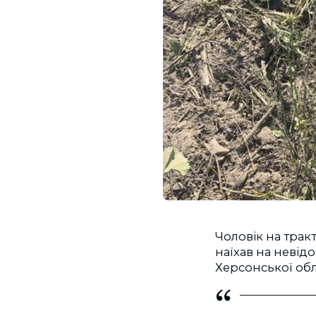
Чоловік на трак
наїхав на невід
Херсонської обл