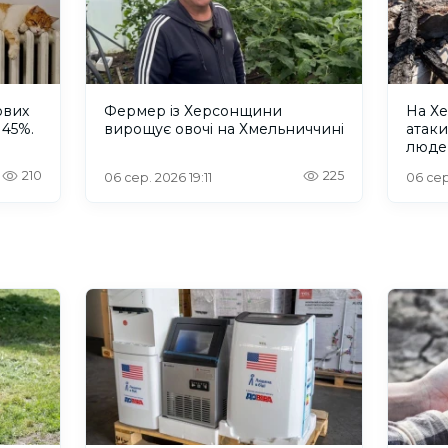
ових
Фермер із Херсонщини
На Хе
 45%.
вирощує овочі на Хмельниччині
атак
люде
210
225
06 сер. 2026 19:11
06 сер