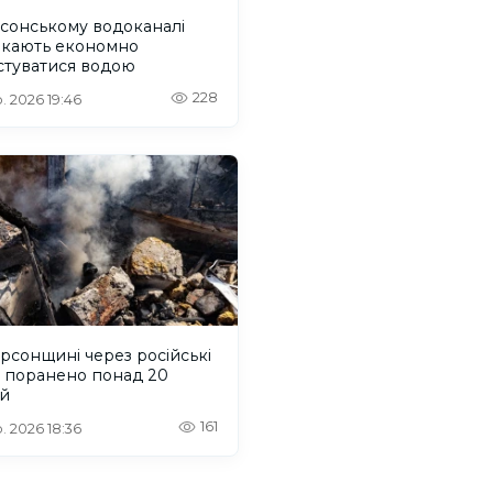
сонському водоканалі
икають економно
стуватися водою
228
. 2026 19:46
рсонщині через російські
и поранено понад 20
й
161
. 2026 18:36