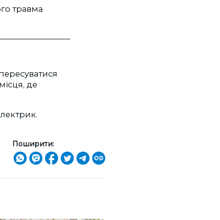
ого травма
 пересуватися
місця, де
електрик.
Поширити: