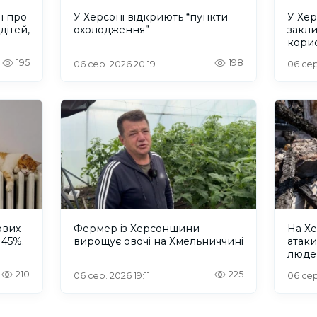
н про
У Херсоні відкриють “пункти
У Хер
дітей,
охолодження”
закл
кори
195
198
06 сер. 2026 20:19
06 сер
ових
Фермер із Херсонщини
На Хе
 45%.
вирощує овочі на Хмельниччині
атак
люде
210
225
06 сер. 2026 19:11
06 сер