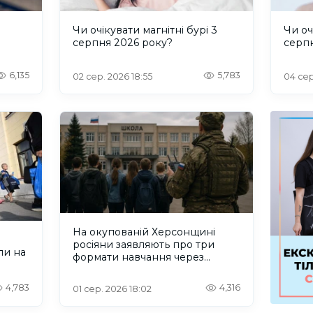
и
Чи очікувати магнітні бурі 3
Чи оч
серпня 2026 року?
серп
6,135
5,783
02 сер. 2026 18:55
04 сер
На окупованій Херсонщині
росіяни заявляють про три
ли на
формати навчання через
проблеми зі світлом та
інтернетом
4,783
4,316
01 сер. 2026 18:02