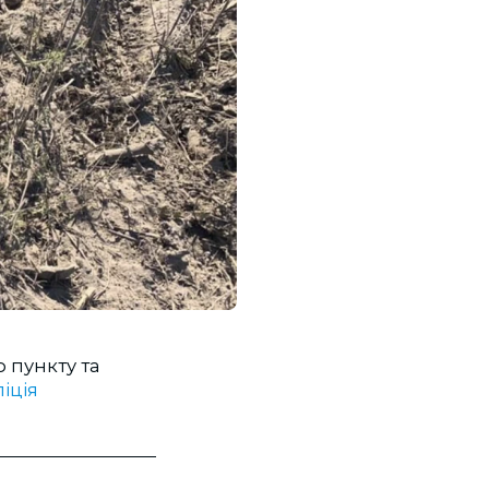
 пункту та
іція