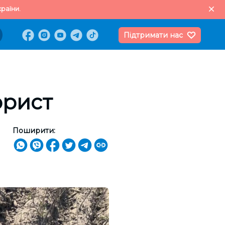
раїни.
Підтримати нас
орист
Поширити: