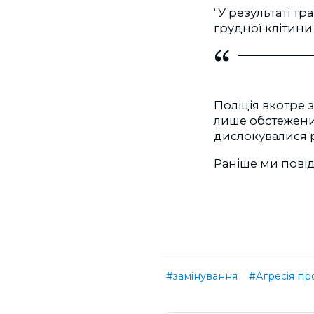
“У результаті т
грудної клітини 
Поліція вкотре 
лише обстеженим
дислокувалися р
Раніше ми пові
#замінування
#Агресія пр