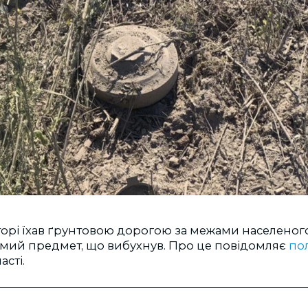
торі їхав ґрунтовою дорогою за межами населеного
омий предмет, що вибухнув. Про це повідомляє
пол
асті.