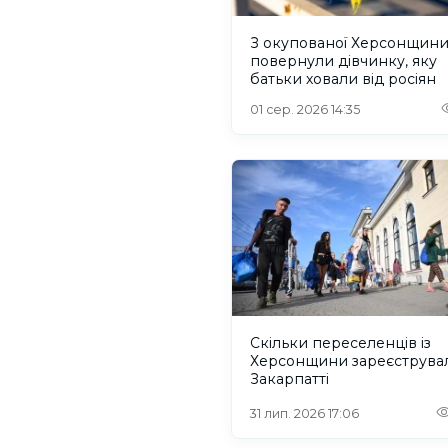
З окупованої Херсонщин
повернули дівчинку, яку
батьки ховали від росіян
01 сер. 2026 14:35
Скільки переселенців із
Херсонщини зареєструва
Закарпатті
31 лип. 2026 17:06