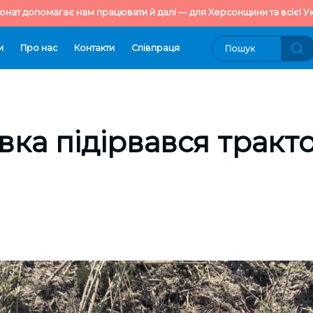
онат допомагає нам працювати й далі — для Херсонщини та всієї Ук
и
Про нас
Контакти
Cпівпраця
ївка підірвався тракт