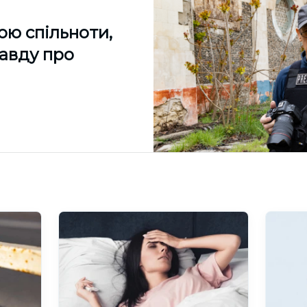
ою спільноти,
равду про