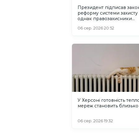
Президент підписав зако
реформу системи захисту 
однак правозахисники
критикують його
06 сер. 2026 20:52
У Херсоні готовність тепл
мереж становить близько
06 сер. 2026 19:32