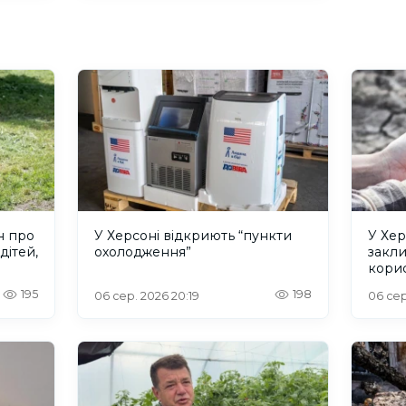
н про
У Херсоні відкриють “пункти
У Хер
дітей,
охолодження”
закл
кори
195
198
06 сер. 2026 20:19
06 сер