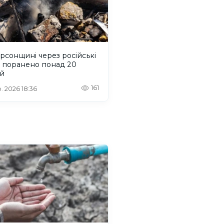
рсонщині через російські
и поранено понад 20
й
161
. 2026 18:36