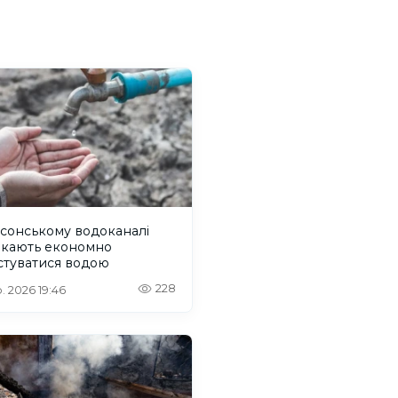
сонському водоканалі
икають економно
стуватися водою
228
. 2026 19:46