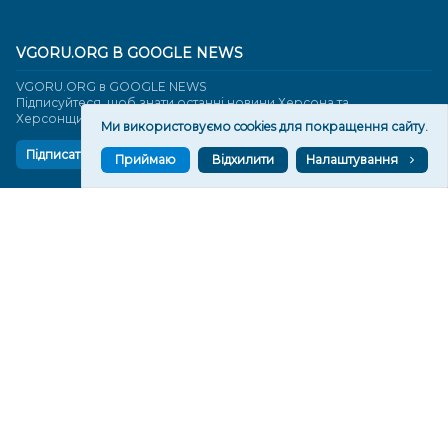
VGORU.ORG В GOOGLE NEWS
VGORU.ORG в GOOGLE NEWS
Підписуйтеся, щоб знати останні новини Херсона та
Херсонщини сьогодні
Ми використовуємо cookies для покращення сайту.
Підписатися
Приймаю
Відхилити
Налаштування
СТОРІНКИ
Новини
Тексти
Історії
Аналітика
Фактчек
Розслідування
Право
Фото
Перерва на каву
Промо
Життя
Блоги
Відео
Архів
Про нас
Контакти
Редакційна політика
Політика конфіденційності