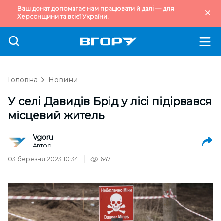
Ваш донат допомагає нам працювати й далі — для
Херсонщини та всієї України.
Головна
Новини
У селі Давидів Брід у лісі підірвався
місцевий житель
Vgoru
Автор
03 березня 2023 10:34
647