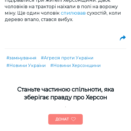
підірвалися три жителі Херсонщини. Двоє
чоловіків на тракторі наїхали в полі на ворожу
міну. Ще один чоловік
спилював
сухостій, коли
дерево впало, стався вибух.
#замінування
#Агресія проти України
#Новини України
#Новини Херсонщини
Cтаньте частиною спільноти, яка
зберігає правду про Херсон
ДОНАТ