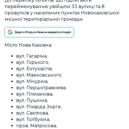
До переліку об’єктів, що підлягають
перейменуванню увійшли 33 вулиці та 8
провулків у населених пунктах Новокаховської
міської територіальної громади.
Додати Вгору як бажане джерело в Google
Місто Нова Каховка:
вул. Гагаріна,
вул. Горького,
вул. Ентузіастів,
вул. Маяковського,
вул. Мічуріна,
вул. Першотравнева,
вул. Плеханова,
вул. Пушкіна,
вул. Ріхарда Зорге,
вул. Свєтлова,
вул. Толбухіна,
пров. Матросова;