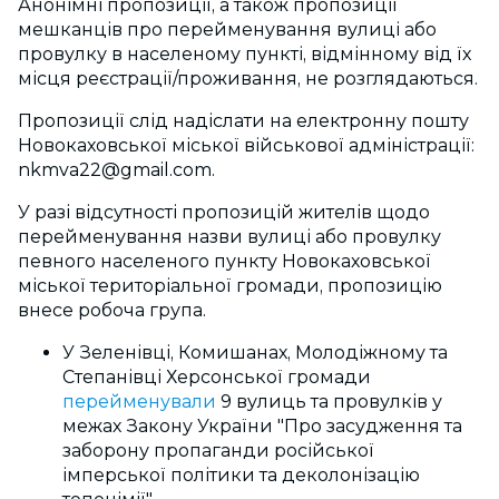
Анонімні пропозиції, а також пропозиції
мешканців про перейменування вулиці або
провулку в населеному пункті, відмінному від їх
місця реєстрації/проживання, не розглядаються.
Пропозиції слід надіслати на електронну пошту
Новокаховської міської військової адміністрації:
nkmva22@gmail.com
.
У разі відсутності пропозицій жителів щодо
перейменування назви вулиці або провулку
певного населеного пункту Новокаховської
міської територіальної громади, пропозицію
внесе робоча група.
У Зеленівці, Комишанах, Молодіжному та
Степанівці Херсонської громади
перейменували
9 вулиць та провулків у
межах Закону України "Про засудження та
заборону пропаганди російської
імперської політики та деколонізацію