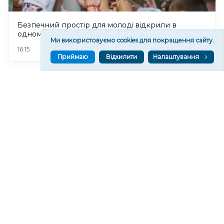
Безпечний простір для молоді відкрили в
одному з укриттів Херсона
Ми використовуємо cookies для покращення сайту.
3
16:15
Приймаю
Відхилити
Налаштування
Херсонщина може зіткнутися з дефіцитом води,
пов'язаним зі зміною клімату