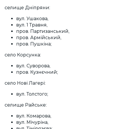
селище Дніпряни:
вул. Ушакова,
вул. 1 Травня,
пров. Партизанський,
пров. Армійський,
пров. Пушкіна;
село Корсунка:
вул. Суворова,
пров. Кузнєчний;
село Нові Лагері:
вул. Толстого;
селище Райське:
вул. Комарова,
вул. Мічуріна,
вул. Тімірязєва;