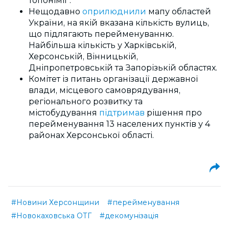
топонімії".
Нещодавно
оприлюднили
мапу областей
України, на якій вказана кількість вулиць,
що підлягають перейменуванню.
Найбільша кількість у Харківській,
Херсонській, Вінницькій,
Дніпропетровській та Запорізькій областях.
Комітет із питань організації державної
влади, місцевого самоврядування,
регіонального розвитку та
містобудування
підтримав
рішення про
перейменування 13 населених пунктів у 4
районах Херсонської області.
#Новини Херсонщини
#перейменування
#Новокаховська ОТГ
#декомунізація