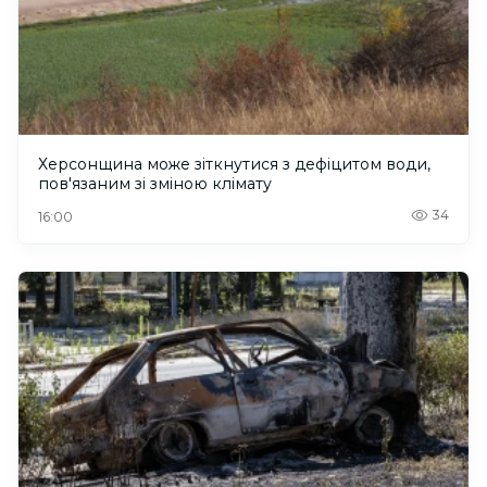
Херсонщина може зіткнутися з дефіцитом води,
пов'язаним зі зміною клімату
34
16:00