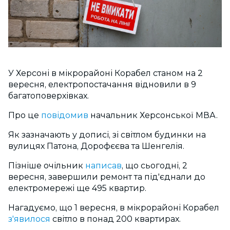
У Херсоні в мікрорайоні Корабел станом на 2
вересня, електропостачання відновили в 9
багатоповерхівках.
Про це
повідомив
начальник Херсонської МВА.
Як зазначають у дописі, зі світлом будинки на
вулицях Патона, Дорофєєва та Шенгелія.
Пізніше очільник
написав
, що сьогодні, 2
вересня, завершили ремонт та під'єднали до
електромережі ще 495 квартир.
Нагадуємо, що 1 вересня, в мікрорайоні Корабел
з'явилося
світло в понад 200 квартирах.