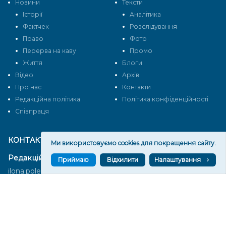
Новини
Тексти
Історії
Аналітика
Фактчек
Розслідування
Право
Фото
Перерва на каву
Промо
Життя
Блоги
Відео
Архів
Про нас
Контакти
Редакційна політика
Політика конфіденційності
Cпівпраця
КОНТАКТИ
Ми використовуємо cookies для покращення сайту.
Редакційний відділ:
Приймаю
Відхилити
Налаштування
ilona.polesova@gmail.com
vgorunews@gmail.com
lvgoru@gmail.com
team@vgoru.org
Відділ продажів: