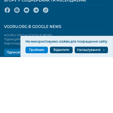
ВГОРУ У СОЦМЕРЕЖАХ ТА МЕСЕНДЖЕРАХ
VGORU.ORG В GOOGLE NEWS
VGORU.ORG в GOOGLE NEWS
Підписуйтеся, щоб знати останні новини Херсона та
Ми використовуємо cookies для покращення сайту.
Херсонщини сьогодні
Приймаю
Відхилити
Налаштування
Підписатися
СТОРІНКИ
Новини
Тексти
Історії
Аналітика
Фактчек
Розслідування
Право
Фото
Перерва на каву
Промо
Життя
Блоги
Відео
Архів