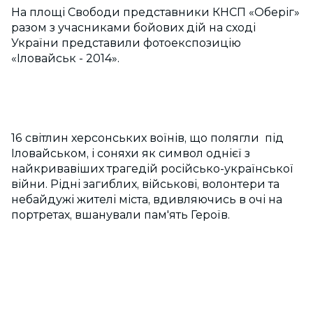
На площі Свободи представники КНСП «Оберіг»
разом з учасниками бойових дій на сході
України представили фотоекспозицію
«Іловайськ - 2014».
16 світлин херсонських воїнів, що полягли під
Іловайськом, і соняхи як символ однієї з
найкривавіших трагедій російсько-української
війни. Рідні загиблих, військові, волонтери та
небайдужі жителі міста, вдивляючись в очі на
портретах, вшанували пам'ять Героїв.