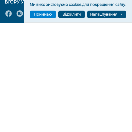
ВГОРУ У СОЦМЕРЕЖАХ ТА МЕСЕНДЖЕРАХ
Ми використовуємо cookies для покращення сайту.
Приймаю
Відхилити
Налаштування
VGORU.ORG В GOOGLE NEWS
VGORU.ORG в GOOGLE NEWS
Підписуйтеся, щоб знати останні новини Херсона та
Херсонщини сьогодні
Підписатися
СТОРІНКИ
Новини
Тексти
Історії
Аналітика
Фактчек
Розслідування
Право
Фото
Перерва на каву
Промо
Життя
Блоги