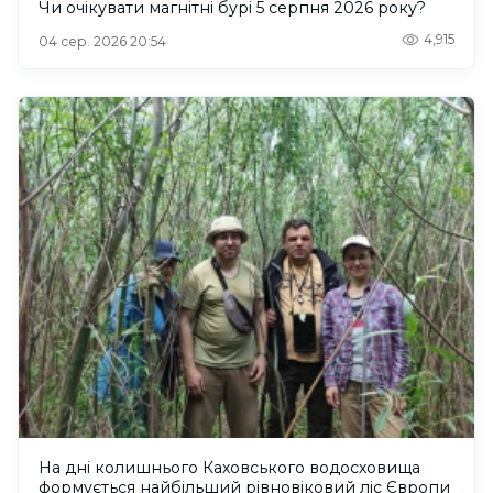
Чи очікувати магнітні бурі 5 серпня 2026 року?
4,915
04 сер. 2026 20:54
На дні колишнього Каховського водосховища
формується найбільший рівновіковий ліс Європи