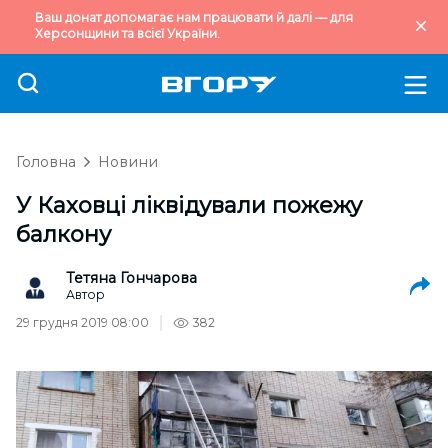
Ваш донат допомагає нам працювати й далі — для
Херсонщини та всієї України.
Головна
Новини
У Каховці ліквідували пожежу
балкону
Тетяна Гончарова
Автор
29 грудня 2019 08:00
382