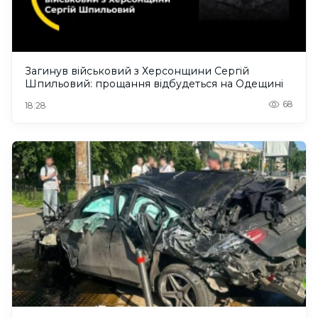
Загинув військовий з Херсонщини Сергій
Шпильовий: прощання відбудеться на Одещині
68
18:28