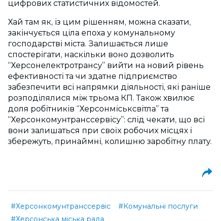
цифрових статистичних відомостей.
Хай там як, із цим рішенням, можна сказати,
закінчується ціла епоха у комунальному
господарстві міста. Залишається лише
спостерігати, наскільки воно дозволить
“Херсонелектротрансу” вийти на новий рівень
ефективності та чи здатне підприємство
забезпечити всі напрямки діяльності, які раніше
розподілялися між трьома КП. Також хвилює
доля робітників “Херсонміськсвітла” та
“Херсонкомунтранссервісу”: слід чекати, що всі
вони залишаться при своїх робочих місцях і
збережуть, принаймні, колишню заробітну плату.
#Херсонкомунтранссервіс
#Комунальні послуги
#Херсонська міська рада