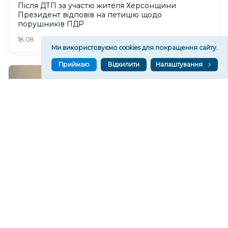
Після ДТП за участю жителя Херсонщини
Президент відповів на петицію щодо
порушників ПДР
72
18:08
Ми використовуємо cookies для покращення сайту.
Приймаю
Відхилити
Налаштування
Сімейну лікарку з Херсонщини нагородили
відзнакою Верховної Ради України
177
17:28