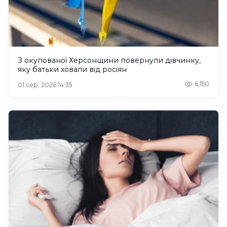
З окупованої Херсонщини повернули дівчинку,
яку батьки ховали від росіян
6,150
01 сер. 2026 14:35