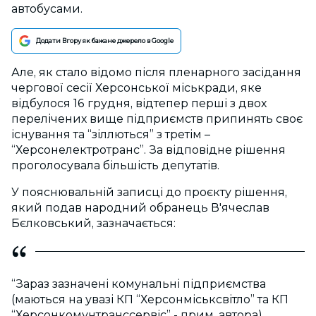
автобусами.
Додати Вгору як бажане джерело в Google
Але, як стало відомо після пленарного засідання
чергової сесії Херсонської міськради, яке
відбулося 16 грудня, відтепер перші з двох
перелічених вище підприємств припинять своє
існування та “зіллються” з третім –
“Херсонелектротранс”. За відповідне рішення
проголосувала більшість депутатів.
У пояснювальній записці до проєкту рішення,
який подав народний обранець В'ячеслав
Бєлковський, зазначається:
“Зараз зазначені комунальні підприємства
(маються на увазі КП “Херсонміськсвітло” та КП
“Херсонкомунтранссервіс” - прим. автора)