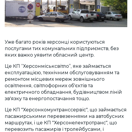
Уже багато років херсонці користуються
послугами тих комунальних підприємств, без
яких важко уявити обласний центр.
Це КП “Херсонміськсвітло”, яке займається
експлуатацією, технічним обслуговуванням та
ремонтом місцевих мереж зовнішнього
освітлення, світлофорних об'єктів та
електричного обладнання, будівництвом ліній
зв'язку та енергопостачання тощо.
Це КП "Херсонкомунтранссервіс", що займається
пасажирськими перевезеннями на автобусних
маршрутах, і це КП "Херсонелектротранс", що
перевозить пасажирів і тролейбусами, і