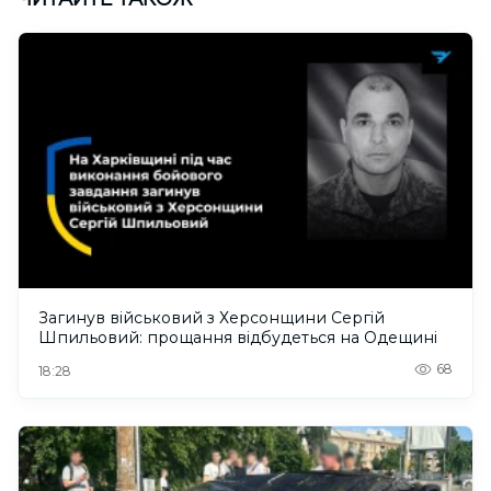
Загинув військовий з Херсонщини Сергій
Шпильовий: прощання відбудеться на Одещині
68
18:28