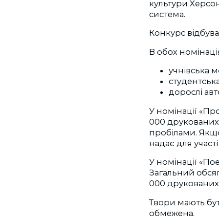
культури Херсон
система.
Конкурс відбуває
В обох номінаці
учнівська мо
студентська
дорослі авто
У номінації «Пр
000 друкованих 
пробілами. Якщ
надає для участі
У номінації «По
Загальний обсяг
000 друкованих 
Твори мають бут
обмежена.