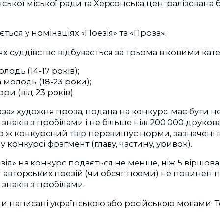
ської міської ради та Херсонська централізована б
ться у номінаціях «Поезія» та «Проза».
ях суддівство відбувається за трьома віковими кат
лодь (14-17 років);
 молодь (18-23 роки);
ри (від 23 років).
оза» художня проза, подана на конкурс, має бути не
знаків з пробілами і не більше ніж 200 000 друкова
о ж конкурсний твір перевищує норми, зазначені 
 у конкурсі фрагмент (главу, частину, уривок).
езія» на конкурс подається не менше, ніж 5 віршова
 авторських поезій (чи обсяг поеми) не повинен
знаків з пробілами.
и написані українською або російською мовами. Т