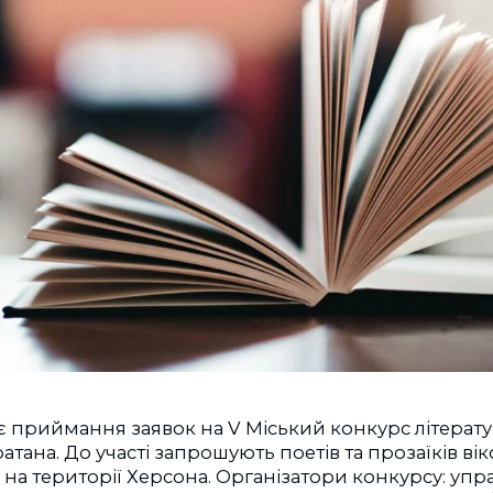
є приймання заявок на V Міський конкурс літерату
тана. До участі запрошують поетів та прозаїків віко
а території Херсона. Організатори конкурсу: упр