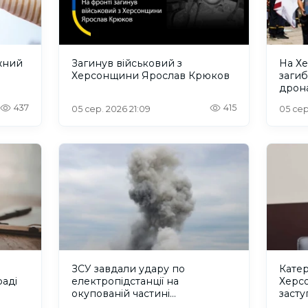
жний
Загинув військовий з
На Х
Херсонщини Ярослав Крюков
загиб
дрона
сино
437
415
05 сер. 2026 21:09
05 сер
ЗСУ завдали удару по
Катер
аді
електропідстанції на
Херс
окупованій частині
заст
Херсонщини
регіо