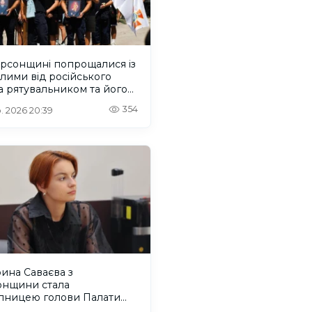
ерсонщині попрощалися із
лими від російського
 рятувальником та його
м
354
. 2026 20:39
ина Саваєва з
онщини стала
упницею голови Палати
нальних молодіжних