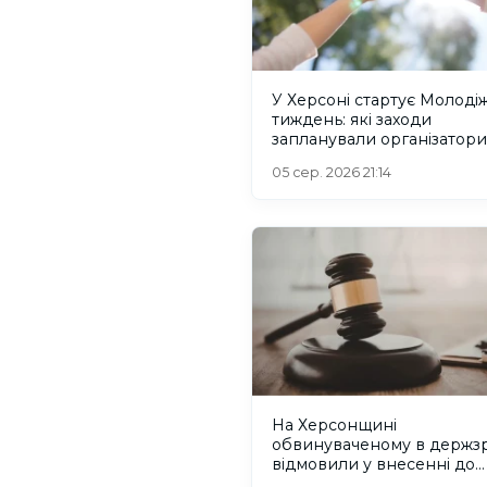
У Херсоні стартує Молоді
тиждень: які заходи
запланували організатори
05 сер. 2026 21:14
На Херсонщині
обвинуваченому в держзр
відмовили у внесенні до
списків на обмін