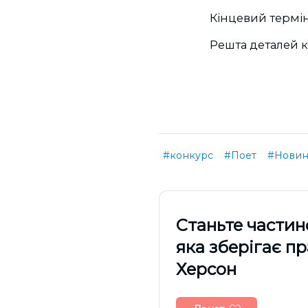
Кінцевий термін 
Решта деталей 
#конкурс
#Поет
#Новин
Cтаньте частин
яка зберігає п
Херсон