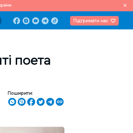
раїни.
Підтримати нас
ті поета
Поширити: