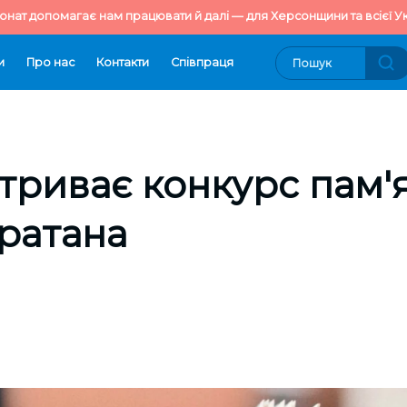
онат допомагає нам працювати й далі — для Херсонщини та всієї Ук
и
Про нас
Контакти
Cпівпраця
 триває конкурс пам'я
ратана