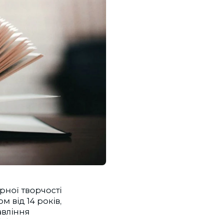
рної творчості
м від 14 років,
авління