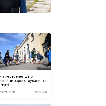
ки переселенців із
онщини зареєстрували на
патті
4,746
. 2026 17:06