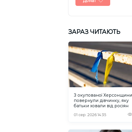
Донат
ЗАРАЗ ЧИТАЮТЬ
З окупованої Херсонщин
повернули дівчинку, яку
батьки ховали від росіян
01 сер. 2026 14:35