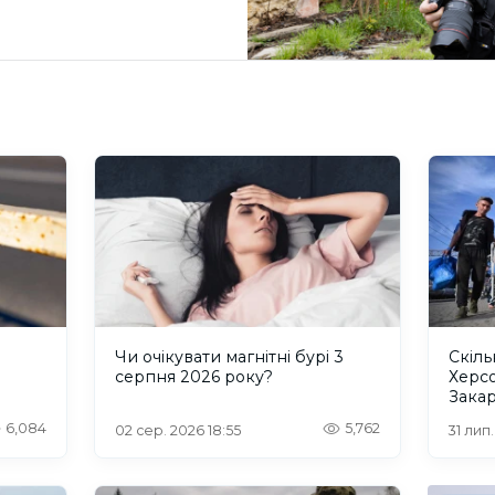
и
Чи очікувати магнітні бурі 3
Скіль
серпня 2026 року?
Херс
Закар
6,084
5,762
02 сер. 2026 18:55
31 лип