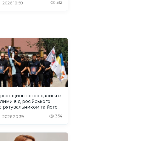
312
. 2026 18:59
есів
ерсонщині попрощалися із
лими від російського
 рятувальником та його
м
354
. 2026 20:39