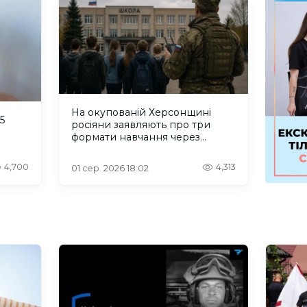
На окупованій Херсонщині
5
росіяни заявляють про три
формати навчання через
проблеми зі світлом та
інтернетом
4,700
4,313
01 сер. 2026 18:02