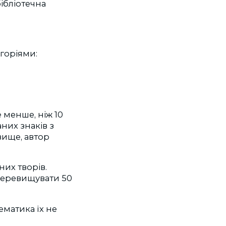
ібліотечна
егоріями:
 менше, ніж 10
них знаків з
вище, автор
них творів.
 перевищувати 50
ематика їх не