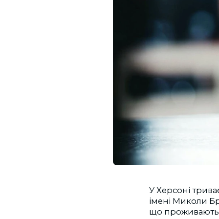
У Херсоні трива
імені Миколи Бра
що проживають н