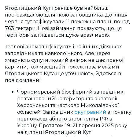
Ягорлицький Кут і раніше був найбільш
постраждалою ділянкою заповідника. До кінця
червня тут зафіксували 11 пожеж на площі понад
763 гектари. Нові займання показують, що ця
територія залишається дуже вразливою.
Теплові аномалії фіксують і на інших ділянках
заповідника та навколо нього. Але через
хмарність супутниковий знімок не дає повної
картини, тож масштаби пожеж поза межами
Ягорлицького Кута ще уточнюють, йдеться в
повідомленні.
Чорноморський біосферний заповідник
розташований на території та акваторії
Херсонської та частково Миколаївської
областей.
Заповідник
окупований
з початку
повномасштабного вторгнення РФ в
Україну. Протягом 19–21 вересня 2025 року
на ділянці Ягорлицький Кут