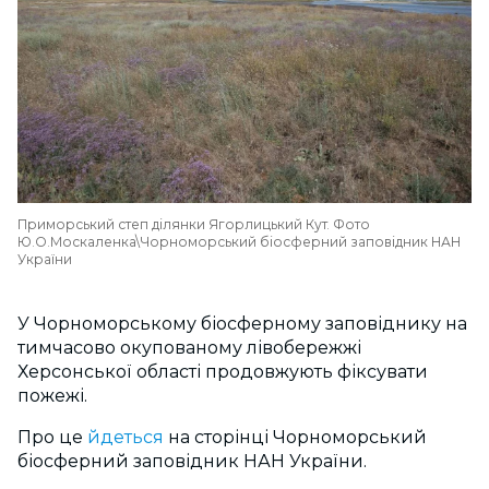
Приморський степ ділянки Ягорлицький Кут. Фото
Ю.О.Москаленка\Чорноморський біосферний заповідник НАН
України
У Чорноморському біосферному заповіднику на
тимчасово окупованому лівобережжі
Херсонської області продовжують фіксувати
пожежі.
Про це
йдеться
на сторінці Чорноморський
біосферний заповідник НАН України.