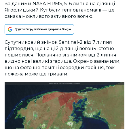
За даними NASA FIRMS, 5–6 липня на ділянці
Ягорлицький Кут були теплові аномалії — це
ознака можливого активного вогню.
Додати Вгору як бажане джерело в Google
Супутниковий знімок Sentinel-2 від 7 липня
підтвердив, що на цій ділянці вогонь істотно
поширився. Порівняно зі знімком від 2 липня
видно нові великі згарища. Окремо зазначили,
що на фото ще помітні осередки горіння, тож
пожежа може ще тривати.