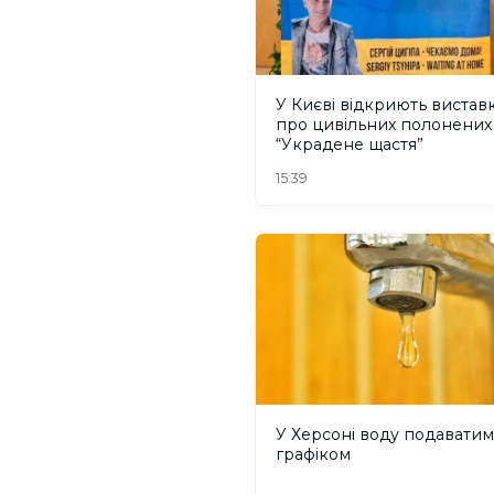
У Києві відкриють вистав
про цивільних полонених
“Украдене щастя”
15:39
У Херсоні воду подаватим
графіком