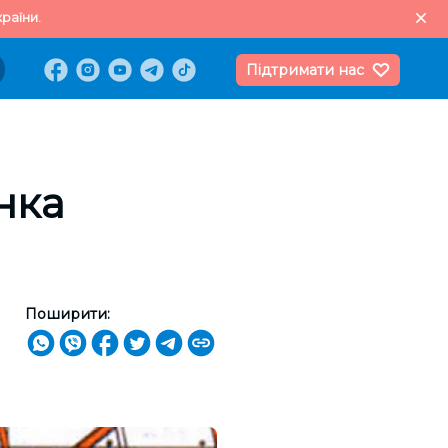
раїни.
Підтримати нас
нка
Поширити: