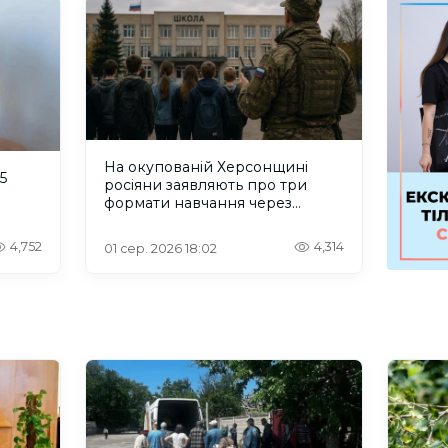
На окупованій Херсонщині
5
росіяни заявляють про три
формати навчання через
проблеми зі світлом та
інтернетом
4,752
4,314
01 сер. 2026 18:02