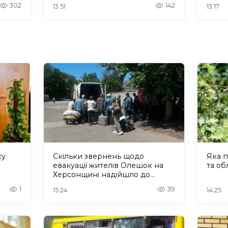
302
142
13:51
13:17
ку
Скільки звернень щодо
Яка п
евакуації жителів Олешок на
та об
Херсонщині надійшло до
Омбудсмана
1
39
15:24
14:25