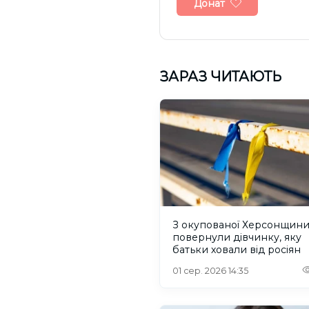
Донат
ЗАРАЗ ЧИТАЮТЬ
З окупованої Херсонщин
повернули дівчинку, яку
батьки ховали від росіян
01 сер. 2026 14:35