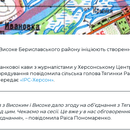
 Високе Бериславського району ініціюють створен
ранкової кави з журналістами у Херсонському Цент
рядування повідомила сільська голова Тягинки Ра
передає
«ІРС-Херсон»
.
з Високим і Високе дало згоду на об’єднання з Тяг
 цим. Чекаємо на сесії. Це вже у в нас обговоренн
єднання», –
повідомила Раїса Пономаренко.