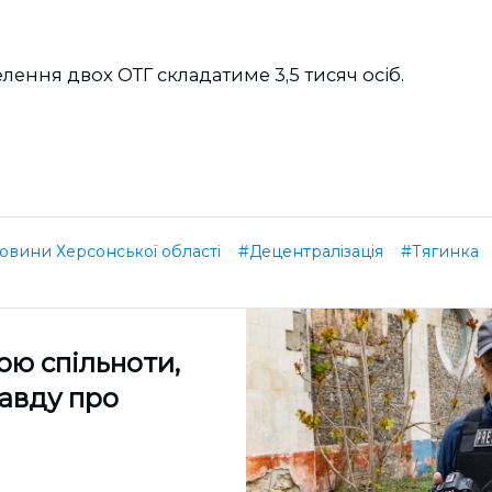
елення двох ОТГ складатиме 3,5 тисяч осіб.
овини Херсонської області
#Децентралізація
#Тягинка
ою спільноти,
равду про