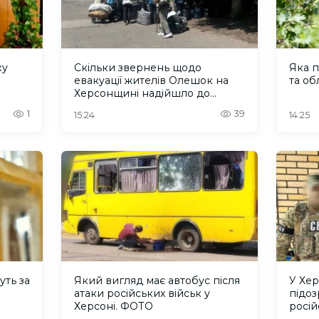
ку
Скільки звернень щодо
Яка п
евакуації жителів Олешок на
та об
Херсонщині надійшло до
Омбудсмана
1
39
15:24
14:25
уть за
Який вигляд має автобус після
У Хер
атаки російських військ у
підо
Херсоні. ФОТО
росій