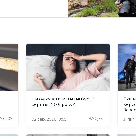
и
Чи очікувати магнітні бурі 3
Скіль
серпня 2026 року?
Херс
Закар
6,109
5,775
02 сер. 2026 18:55
31 лип