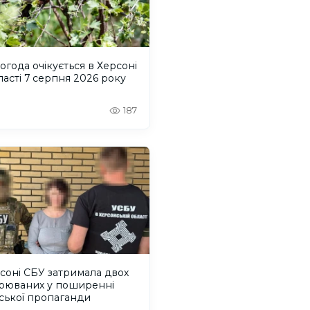
огода очікується в Херсоні
ласті 7 серпня 2026 року
187
соні СБУ затримала двох
зрюваних у поширенні
ської пропаганди