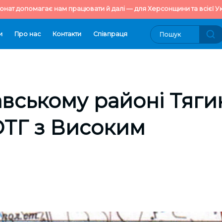
онат допомагає нам працювати й далі — для Херсонщини та всієї Ук
и
Про нас
Контакти
Cпівпраця
вському районі Тяги
ОТГ з Високим