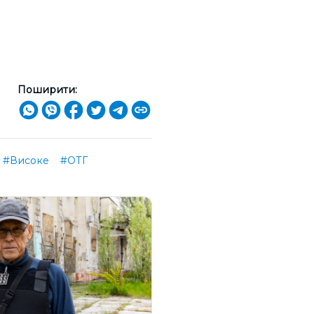
Поширити:
#Високе
#ОТГ