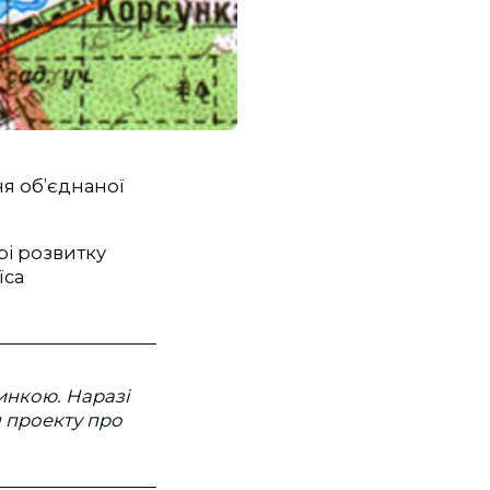
ня об’єднаної
рі розвитку
їса
инкою. Наразі
я проекту про