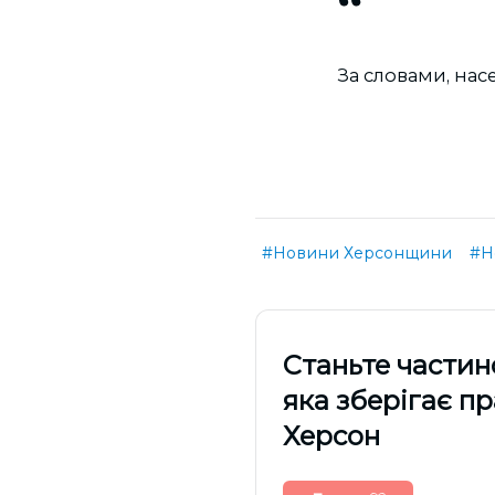
За словами, нас
#Новини Херсонщини
#Н
Cтаньте частин
яка зберігає п
Херсон