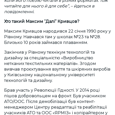
коли його поезію читали в різних форматах. Тож
читайте для нього й для себе”, – йдеться в
повідомленні.
Хто такий Максим “Далі” Кривцов?
Максим Кривцов народився 22 січня 1990 року у
Рівному. Навчався там у школах №23 та №28.
Близько 10 років займався плаванням.
Закінчив у Рівному технікум технологій та
дизайну за спеціальністю «Виробництво
нетканих текстильних матеріалів». Згодом
вивчав проєктування взуття та шкіряних виробів
у Київському національному університеті
технологій та дизайну.
Брав участь у Революції Гідності. У 2014 році
пішов добровольцем на фронт. Був учасником
АТО/ООС. Після демобілізації був контент-
менеджером Центру реадаптації та реабілітації
учасників АТО та ООС «ЯРМІЗ» і копірайтером у