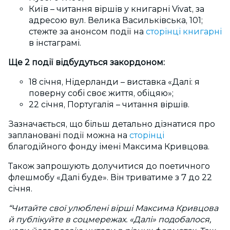
Київ – читання віршів у книгарні Vivat, за
адресою вул. Велика Васильківська, 101;
стежте за анонсом події на
сторінці книгарні
в інстаграмі.
Ще 2 події відбудуться закордоном:
18 січня, Нідерланди – виставка «Далі: я
поверну собі своє життя, обіцяю»;
22 січня, Португалія – читання віршів.
Зазначається, що більш детально дізнатися про
заплановані події можна на
сторінці
благодійного фонду імені Максима Кривцова.
Також запрошують долучитися до поетичного
флешмобу «Далі буде». Він триватиме з 7 до 22
січня.
“Читайте свої улюблені вірші Максима Кривцова
й публікуйте в соцмережах. «Далі» подобалося,