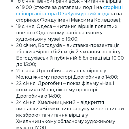
18 січня, Івано-Франківськ – читання віршів
о 19:00 (стежте за деталями події на
сторінці
співорганізатора ГО «Культурний код»
та на
сторінках Фонду імені Максима Кривцова);
19 січня, Одеса – читання віршів полеглих
поетів в Одеському національному
художньому музеї о 16:00;
20 січня, Богодухів – виставка-презентація
збірки «Вірші з бійниці» й читання віршів у
Богодухівській публічній бібліотеці від 10:00
до 15:00;
21 січня,
Дрогобич – читання віршів у
Молодіжному просторі Дрогобича о 14:00;
22 січня, Дрогобич – показ фільму «Наші
котики» в Молодіжному просторі
Дрогобича о 14:00;
24 січня, Хмельницький – відкриття
виставки «Візьми лиш за руку мене і стисни
як зброю» та читання віршів у
Хмельницькому обласному художньому
музеї о 17:00;