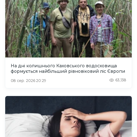
На дні колишнього Каховського водосховища
формується найбільший рівновіковий ліс Європи
63,138
08 сер. 2026 20:29