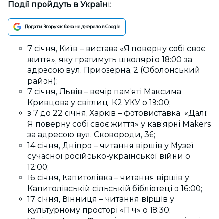
Події пройдуть в Україні:
Додати Вгору як бажане джерело в Google
7 січня, Київ – вистава «Я поверну собі своє
життя», яку гратимуть школярі о 18:00 за
адресою вул. Приозерна, 2 (Оболонський
район);
7 січня, Львів – вечір пам’яті Максима
Кривцова у світлиці К2 УКУ о 19:00;
з 7 до 22 січня, Харків – фотовиставка «Далі:
Я поверну собі своє життя» у кавʼярні Makers
за адресою вул. Сковороди, 36;
14 січня, Дніпро – читання віршів у Музеї
сучасної російсько-української війни о
12:00;
16 січня, Капитолівка – читання віршів у
Капитолівській сільській бібліотеці о 16:00;
17 січня, Вінниця – читання віршів у
культурному просторі «Піч» о 18:30;