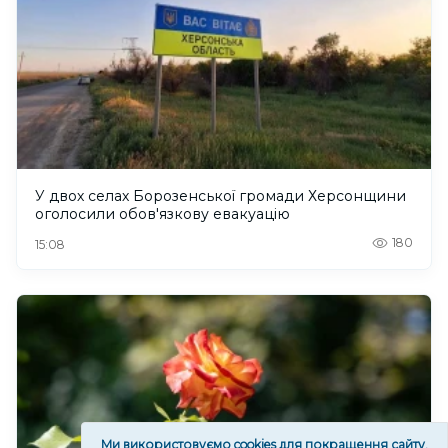
У двох селах Борозенської громади Херсонщини
оголосили обов'язкову евакуацію
180
15:08
Ми використовуємо cookies для покращення сайту.