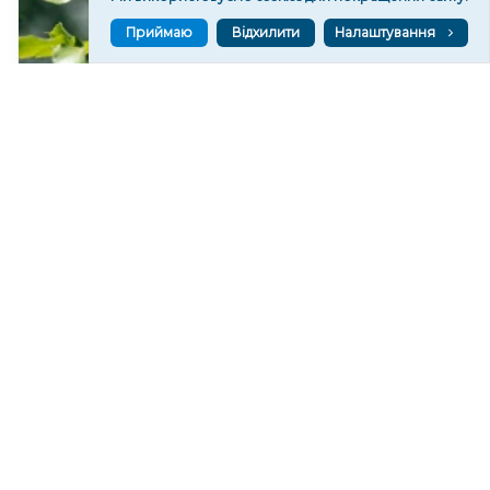
Приймаю
Відхилити
Налаштування
Яка погода очікується в Херсоні та області 10
серпня 2026 року
93
14:30