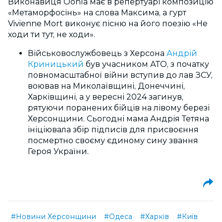
Виконавиця Oohla має в репертуарі композицію
«Метаморфосінь» на слова Максима, а гурт
Vivienne Mort виконує пісню на його поезію «Не
ходи ти тут, не ходи».
Військовослужбовець з Херсона
Андрій
Криницький
був учасником АТО, з початку
повномасштабної війни вступив до лав ЗСУ,
воював на Миколаївщині, Донеччині,
Харківщині, а у вересні 2024 загинув,
рятуючи поранених бійців на лівому березі
Херсонщини. Сьогодні мама Андрія Тетяна
ініціювала збір підписів для присвоєння
посмертно своєму єдиному сину звання
Героя України.
#Новини Херсонщини
#Одеса
#Харків
#Київ