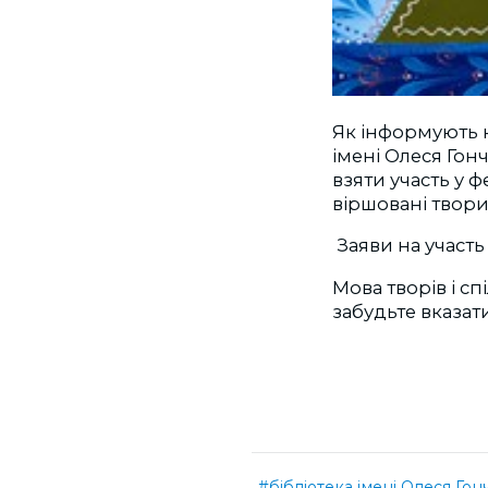
Як інформують н
імені Олеся Гонч
взяти участь у 
віршовані твори
Заяви на участь
Мова творів і сп
забудьте вказати
#бібліотека імені Олеся Гон