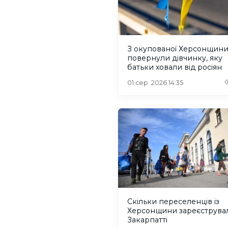
З окупованої Херсонщин
повернули дівчинку, яку
батьки ховали від росіян
01 сер. 2026 14:35
Скільки переселенців із
Херсонщини зареєструва
Закарпатті