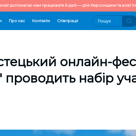
онат допомагає нам працювати й далі — для Херсонщини та всієї Ук
и
Про нас
Контакти
Cпівпраця
стецький онлайн-фе
" проводить набір уч