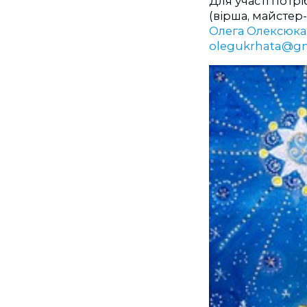
Для участі потр
(вірша, майстер
Олега Олексюка
olegukrhata@g