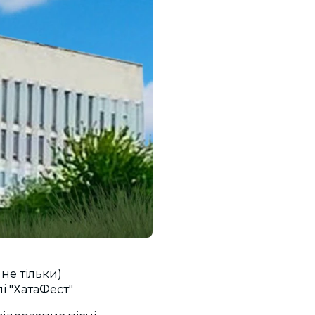
не тільки)
 "ХатаФест"