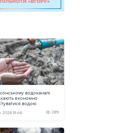
сонському водоканалі
икають економно
стуватися водою
289
. 2026 19:46