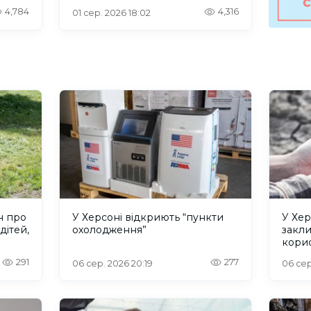
інтернетом
4,784
4,316
01 сер. 2026 18:02
н про
У Херсоні відкриють “пункти
У Хер
дітей,
охолодження”
закл
кори
291
277
06 сер. 2026 20:19
06 сер