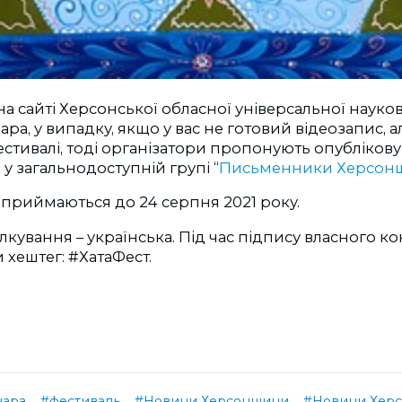
а сайті Херсонської обласної універсальної науков
ара, у випадку, якщо у вас не готовий відеозапис, 
фестивалі, тоді організатори пропонують опубліков
 у загальнодоступній групі “
Письменники Херсон
 приймаються до 24 серпня 2021 року.
ілкування – українська. Під час підпису власного к
 хештег: #ХатаФест.
чара
#фестиваль
#Новини Херсонщини
#Новини Херс