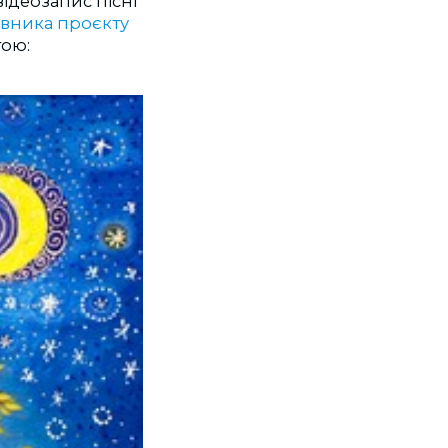
відеозапис пісні
івника проєкту
тою: