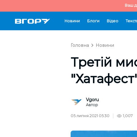
Ваш д
Новини
Блоги
Відео
Текст
Головна
Новини
Третій ми
"Хатафест
Vgoru
Автор
05 липня 2021 05:30
1,007