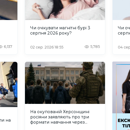
и
Чи очікувати магнітні бурі 3
Чи оч
серпня 2026 року?
серп
6,137
5,785
02 сер. 2026 18:55
04 сер
На окупованій Херсонщині
росіяни заявляють про три
ли на
формати навчання через
проблеми зі світлом та