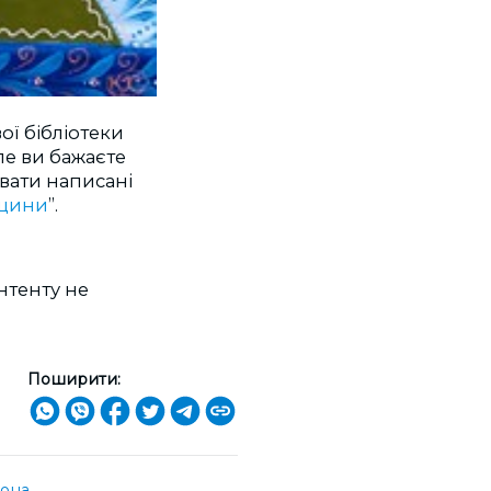
ої бібліотеки
але ви бажаєте
увати написані
щини
”.
онтенту не
Поширити:
она