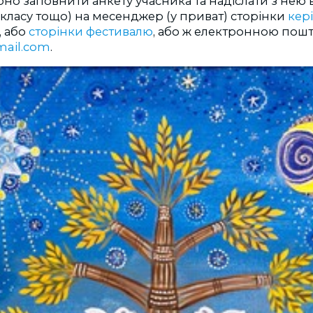
ібно заповнити анкету учасника та надіслати з нею 
-класу тощо) на месенджер (у приват) сторінки
кер
, або
сторінки фестивалю
, або ж електронною пош
mail.com
.