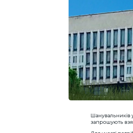
Шанувальників ук
запрошують взят