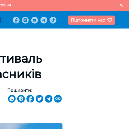
раїни.
Підтримати нас
стиваль
асників
Поширити: