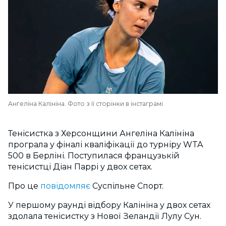
Ангеліна Калініна. Фото з її сторінки в інстаграмі
Тенісистка з Херсонщини Ангеліна Калініна
програла у фіналі кваліфікації до турніру WTA
500 в Берліні. Поступилася французькій
тенісистці Діан Паррі у двох сетах.
Про це
повідомляє
Суспільне Спорт.
У першому раунді відбору Калініна у двох сетах
здолала тенісистку з Нової Зеландії Лулу Сун.