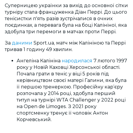
Суперницею українки за вихід до основної сітки
турніру стала француженка Діан Перрі. До цього
тенісистки п'ять разів зустрічалися в очних
поєдинках, а перевага була на боці Калініної, яка
здобула три перемоги в матчах проти Перрі.
За
даними
Sport.ua, матч між Калініною та Перрі
тривав 1 годину 49 хвилин.
Ангеліна Калініна
народилася
7 лютого 1997
року у Новій Каховці Херсонської області.
Почала грати в теніс у віці 5 років під
керівництвом своєї матері Галини, яка була
її першою тренеркою.
Професійну кар’єру
розпочала у 2014 році, здобула перший
титул на турнірі WTA Challenger у 2022 році
на Open de Limoges. З 2021 року
спортсменку тренує її чоловік Антон
Корчевський.