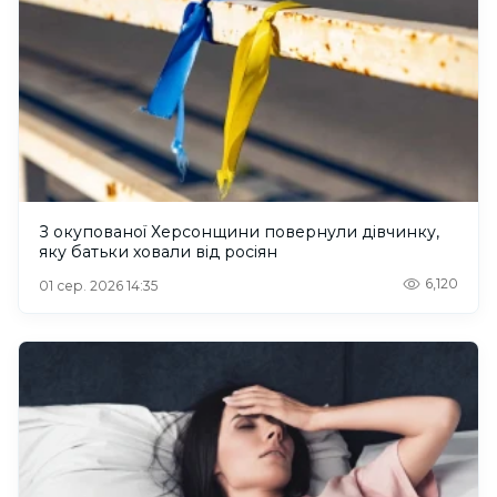
З окупованої Херсонщини повернули дівчинку,
яку батьки ховали від росіян
6,120
01 сер. 2026 14:35