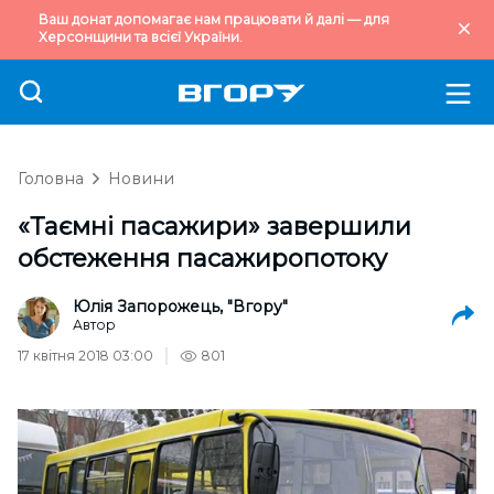
Ваш донат допомагає нам працювати й далі — для
Херсонщини та всієї України.
Головна
Новини
«Таємні пасажири» завершили
обстеження пасажиропотоку
Юлія Запорожець, "Вгору"
Автор
17 квітня 2018 03:00
801