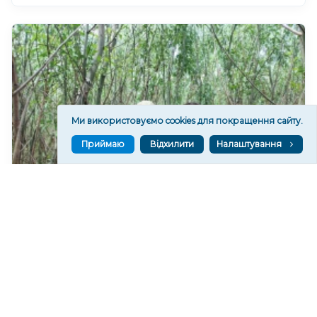
Ми використовуємо cookies для покращення сайту.
Приймаю
Відхилити
Налаштування
На дні колишнього Каховського водосховища
формується найбільший рівновіковий ліс Європи
1,287
20:29