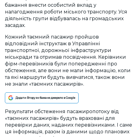
бажання внести особистий вклад у
налагодження роботи міського транспорту. Уся
діяльність групи відбувалась на громадських
засадах.
Кожний таємний пасажир пройшов
відповідний інструктаж в Управлінні
транспортної, дорожньої інфраструктури
міськради та отримав посвідчення. Керівники
фірм-перевізників були попередженні про
обстеження, але вони не мали інформацію, коли
та які маршрути будуть вивчатися, також вони
не знали «таємних пасажирів».
Додати Вгору як бажане джерело в Google
Результати обстеження пасажиропотоку від
«таємних пасажирів» будуть враховані для
перевірки даних, наданих перевізниками. І саме
ця інформація, разом із даними щодо планових