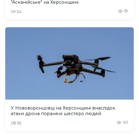
"Асканійське" на Херсонщині
59
09:34
У Нововоронцовці на Херсонщині внаслідок
атаки дрона поранені шестеро людей
101
08:56