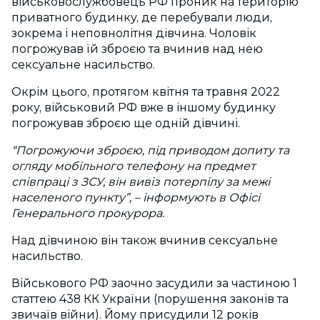
військовослужбовець РФ проник на територію
приватного будинку, де перебували люди,
зокрема і неповнолітня дівчина. Чоловік
погрожував їй зброєю та вчинив над нею
сексуальне насильство.
Окрім цього, протягом квітня та травня 2022
року, військовий РФ вже в іншому будинку
погрожував зброєю ще одній дівчині.
“Погрожуючи зброєю, під приводом допиту та
огляду мобільного телефону на предмет
співпраці з ЗСУ, він вивіз потерпілу за межі
населеного пункту”, – інформують в Офісі
Генерального прокурора.
Над дівчиною він також вчинив сексуальне
насильство.
Військового РФ заочно засудили за частиною 1
статтею 438 КК України (порушення законів та
звичаїв війни). Йому присудили 12 років