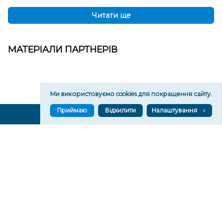
Читати ще
МАТЕРІАЛИ ПАРТНЕРІВ
Ми використовуємо cookies для покращення сайту.
Приймаю
Відхилити
Налаштування
ВГОРУ У СОЦМЕРЕЖАХ ТА МЕСЕНДЖЕРАХ
VGORU.ORG В GOOGLE NEWS
VGORU.ORG в GOOGLE NEWS
Підписуйтеся, щоб знати останні новини Херсона та
Херсонщини сьогодні