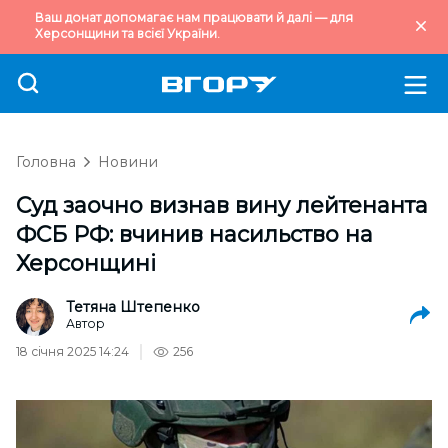
Ваш донат допомагає нам працювати й далі — для
Херсонщини та всієї України.
Головна
Новини
Суд заочно визнав вину лейтенанта
ФСБ РФ: вчинив насильство на
Херсонщині
Тетяна Штепенко
Автор
18 січня 2025 14:24
256