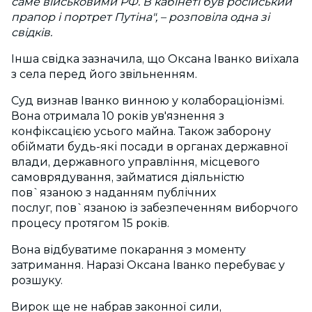
саме військовими РФ. В кабінеті був російський
прапор і портрет Путіна",
–
розповіла одна зі
свідків.
Інша свідка зазначила, що Оксана Іванко виїхала
з села перед його звільненням.
Суд визнав Іванко винною у колабораціонізмі.
Вона отримала 10 років ув'язнення з
конфіксацією усього майна. Також заборону
обіймати
будь-які посади в органах державної
влади, державного управління, місцевого
самоврядування, займатися діяльністю
пов`язаною з наданням публічних
послуг,
пов`язаною із забезпеченням виборчого
процесу протягом
15 років.
Вона відбуватиме покарання з
моменту
затримання. Наразі Оксана Іванко перебуває у
розшуку.
Вирок ще не набрав законної сили,