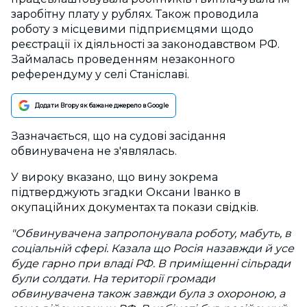
заробітну плату у рублях. Також проводила
роботу з місцевими підприємцями щодо
реєстрації їх діяльності за законодавством РФ.
Займалась проведенням незаконного
референдуму у селі Станіславі.
Додати Вгору як бажане джерело в Google
Зазначається, що на судові засідання
обвинувачена не з'являлась.
У вироку вказано, що вину зокрема
підтверджують згадки Оксани Іванко в
окупаційних документах та покази свідків.
"Обвинувачена запропонувала роботу, мабуть, в
соціальній сфері. Казала що Росія назавжди й усе
буде гарно при владі РФ. В приміщенні сільради
були солдати. На території громади
обвинувачена також завжди була з охороною, а