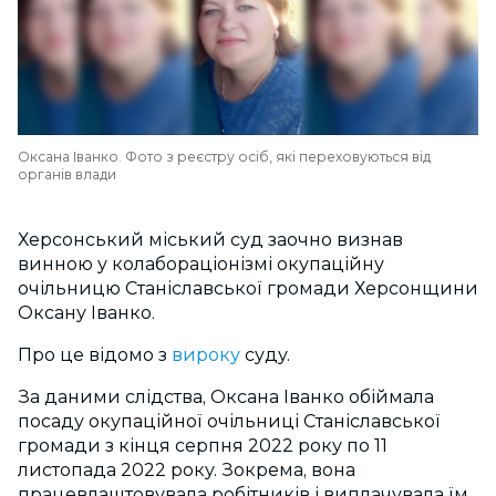
Оксана Іванко. Фото з реєстру осіб, які переховуються від
органів влади
Херсонський міський суд заочно визнав
винною у колабораціонізмі окупаційну
очільницю Станіславської громади Херсонщини
Оксану Іванко.
Про це відомо з
вироку
суду.
За даними слідства, Оксана Іванко обіймала
посаду окупаційної очільниці Станіславської
громади з кінця серпня 2022 року по
11
листопада 2022 року. Зокрема, вона
працевлаштовувала робітників і виплачувала їм