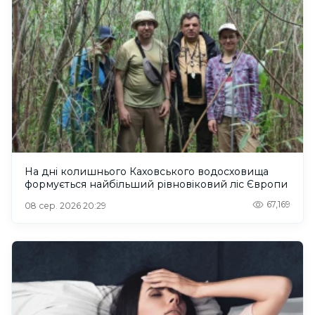
На дні колишнього Каховського водосховища
формується найбільший рівновіковий ліс Європи
67,169
08 сер. 2026 20:29