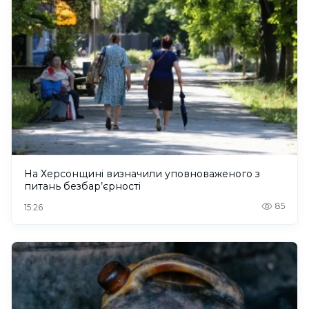
На Херсонщині визначили уповноваженого з
питань безбар’єрності
85
15:26