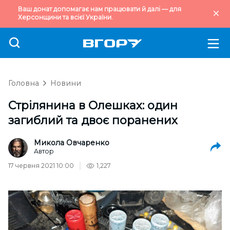
Ваш донат допомагає нам працювати й далі — для
Херсонщини та всієї України.
Головна
Новини
Стрілянина в Олешках: один
загиблий та двоє поранених
Микола Овчаренко
Автор
17 червня 2021 10:00
1,227