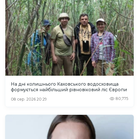
На дні колишнього Каховського водосховища
формується найбільший рівновіковий ліс Європи
80,775
08 сер. 2026 20:29