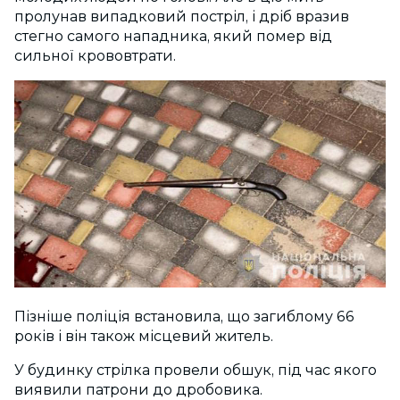
пролунав випадковий постріл, і дріб вразив
стегно самого нападника, який помер від
сильної крововтрати.
Пізніше поліція встановила, що загиблому 66
років і він також місцевий житель.
У будинку стрілка провели обшук, під час якого
виявили патрони до дробовика.