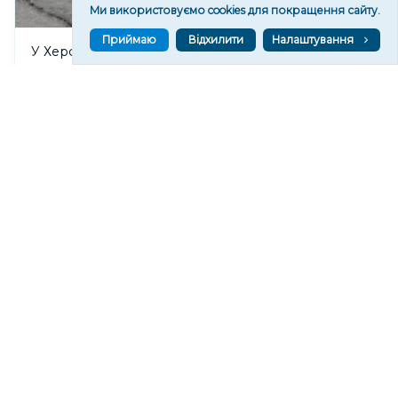
Ми використовуємо cookies для покращення сайту.
Приймаю
Відхилити
Налаштування
У Херсоні окупаційні війська атакують комунальні
та аварійні служби, – ХМВА
103
15:12
Читати ще
МАТЕРІАЛИ ПАРТНЕРІВ
ВГОРУ У СОЦМЕРЕЖАХ ТА МЕСЕНДЖЕРАХ