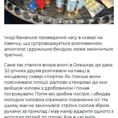
Іноді банальне проведення часу в сквері на
лавочці, що супроводжується розпиванням
алкоголю і дружньою бесідою, може закінчиться
трагічно.
Саме так сталося вчора вночі в Олешках, де двоє
32-річних друзів розпивали на лавці в
місцевому сквері спиртне. Як пізніше вони
пояснювали поліції, раптово з темряви до них
вийшов чоловік з дробовиком і почав
погрожувати. Потім він зробив постріл, і обидва
молодих чоловіка отримали поранення ніг. На
цьому жах не закінчився: стрілок схопив зброю
руками за приклад і мав намір вдарити одного з
молодих людей по голові. Але в цю мить