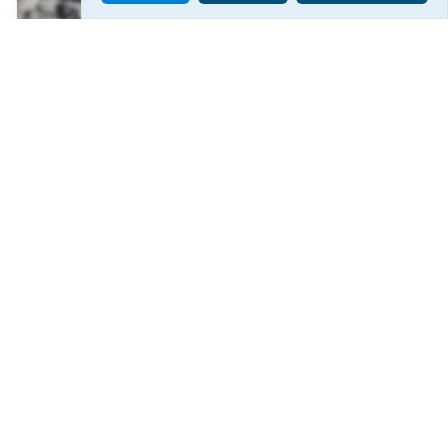
У Херсонському водоканалі закликають
економно користуватися водою
203
19:46
Читати ще