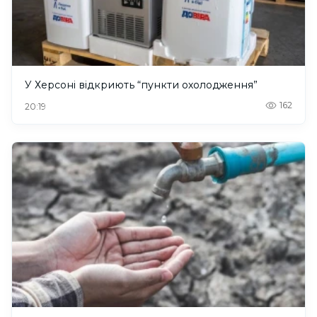
У Херсоні відкриють “пункти охолодження”
162
20:19