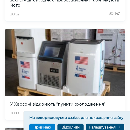
його
147
20:52
У Херсоні відкриють “пункти охолодження”
162
20:19
Ми використовуємо cookies для покращення сайту.
Приймаю
Відхилити
Налаштування