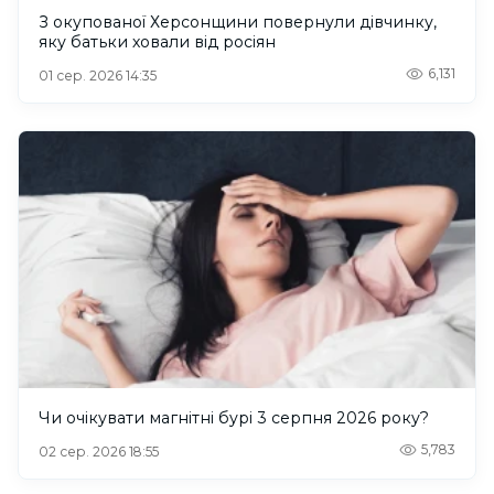
З окупованої Херсонщини повернули дівчинку,
яку батьки ховали від росіян
6,131
01 сер. 2026 14:35
Чи очікувати магнітні бурі 3 серпня 2026 року?
5,783
02 сер. 2026 18:55