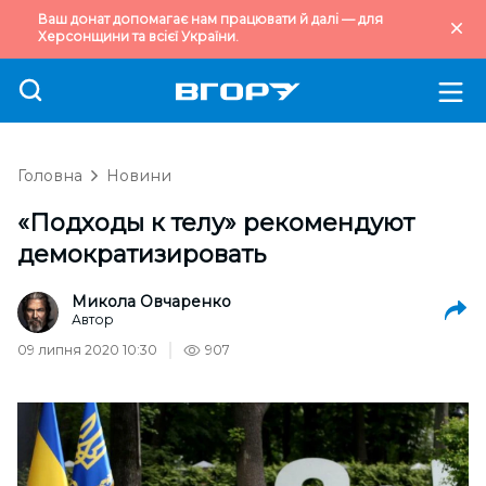
Ваш донат допомагає нам працювати й далі — для
Херсонщини та всієї України.
Головна
Новини
«Подходы к телу» рекомендуют
демократизировать
Микола Овчаренко
Автор
09 липня 2020 10:30
907