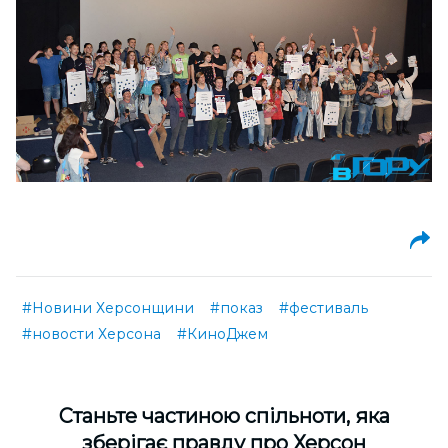
#Новини Херсонщини
#показ
#фестиваль
#новости Херсона
#КиноДжем
Cтаньте частиною спільноти, яка
зберігає правду про Херсон