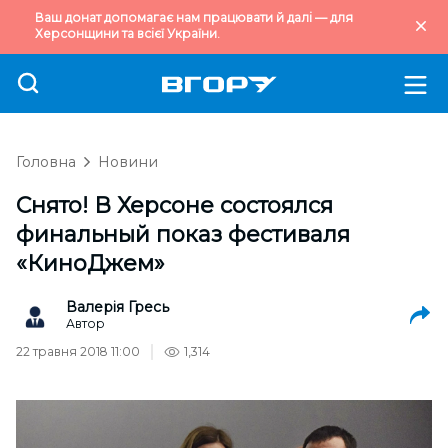
Ваш донат допомагає нам працювати й далі — для
Херсонщини та всієї України.
Головна
Новини
Снято! В Херсоне состоялся
финальный показ фестиваля
«КиноДжем»
Валерія Гресь
Автор
22 травня 2018 11:00
1,314