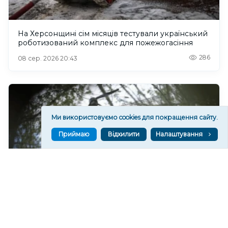
На Херсонщині сім місяців тестували український
роботизований комплекс для пожежогасіння
286
08 сер. 2026 20:43
Ми використовуємо cookies для покращення сайту.
Приймаю
Відхилити
Налаштування
Російський дрон атакував Центральний район
Херсона: поранено чоловіка