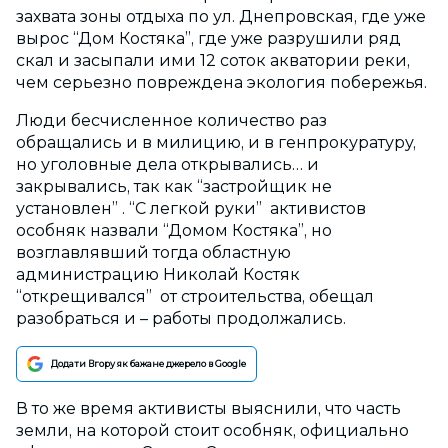
захвата зоны отдыха по ул. Днепровская, где уже
вырос “Дом Костяка”, где уже разрушили ряд
скал и засыпали ими 12 соток акватории реки,
чем серьезно повреждена экология побережья.
Люди бесчисленное количество раз
обращались и в милицию, и в генпрокуратуру,
но уголовные дела открывались… и
закрывались, так как “застройщик не
установлен” . “С легкой руки” активистов
особняк назвали “Домом Костяка”, но
возглавлявший тогда областную
администрацию Николай Костяк
“открещивался” от строительства, обещал
разобраться и – работы продолжались.
Додати Вгору як бажане джерело в Google
В то же время активисты выяснили, что часть
земли, на которой стоит особняк, официально