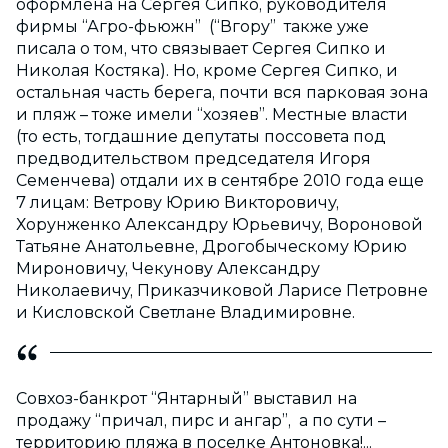
оформлена на Сергея Сипко, руководителя
фирмы “Агро-фьюжн” (“Вгору” также уже
писала о том, что связывает Сергея Сипко и
Николая Костяка). Но, кроме Сергея Сипко, и
остальная часть берега, почти вся парковая зона
и пляж – тоже имели “хозяев”. Местные власти
(то есть, тогдашние депутаты поссовета под
предводительством председателя Игоря
Семенчева) отдали их в сентябре 2010 года еще
7 лицам: Ветрову Юрию Викторовичу,
Хорунженко Александру Юрьевичу, Вороновой
Татьяне Анатольевне, Дрогобыческому Юрию
Мироновичу, Чекунову Александру
Николаевичу, Приказчиковой Ларисе Петровне
и Кисловской Светлане Владимировне.
Совхоз-банкрот “Янтарный” выставил на
продажу “причал, пирс и ангар”, а по сути –
территорию пляжа в поселке Антоновка!...