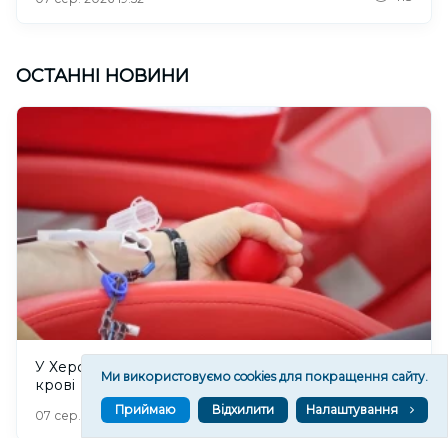
ОСТАННІ НОВИНИ
У Херсоні 8 серпня відбудеться прийом донорів
Ми використовуємо cookies для покращення сайту.
крові
Приймаю
Відхилити
Налаштування
145
07 сер. 2026 20:53