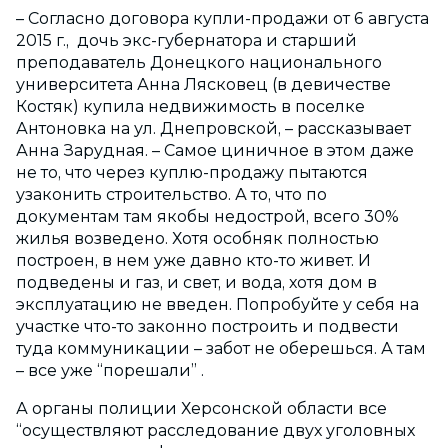
– Согласно договора купли-продажи от 6 августа
2015 г., дочь экс-губернатора и старший
преподаватель Донецкого национального
университета Анна Лясковец (в девичестве
Костяк) купила недвижимость в поселке
Антоновка на ул. Днепровской, – рассказывает
Анна Зарудная. – Самое циничное в этом даже
не то, что через куплю-продажу пытаются
узаконить строительство. А то, что по
документам там якобы недострой, всего 30%
жилья возведено. Хотя особняк полностью
построен, в нем уже давно кто-то живет. И
подведены и газ, и свет, и вода, хотя дом в
эксплуатацию не введен. Попробуйте у себя на
участке что-то законно построить и подвести
туда коммуникации – забот не оберешься. А там
– все уже “порешали” .
А органы полиции Херсонской области все
“осуществляют расследование двух уголовных