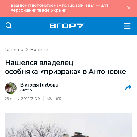
Ваш донат допомагає нам працювати й далі — для
Херсонщини та всієї України.
Головна
Новини
Нашелся владелец
особняка-«призрака» в Антоновке
Вікторія Глєбова
Автор
29 січня 2016 13:00
1,657