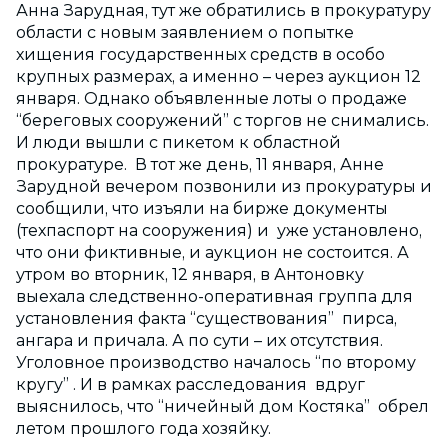
Анна Зарудная, тут же обратились в прокуратуру
области с новым заявлением о попытке
хищения государственных средств в особо
крупных размерах, а именно – через аукцион 12
января. Однако объявленные лоты о продаже
“береговых сооружений” с торгов не снимались.
И люди вышли с пикетом к областной
прокуратуре. В тот же день, 11 января, Анне
Зарудной вечером позвонили из прокуратуры и
сообщили, что изъяли на бирже документы
(техпаспорт на сооружения) и уже установлено,
что они фиктивные, и аукцион не состоится. А
утром во вторник, 12 января, в Антоновку
выехала следственно-оперативная группа для
установления факта “существования” пирса,
ангара и причала. А по сути – их отсутствия.
Уголовное производство началось “по второму
кругу” . И в рамках расследования вдруг
выяснилось, что “ничейный дом Костяка” обрел
летом прошлого года хозяйку.