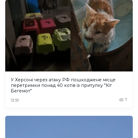
У Херсоні через атаку РФ пошкоджене місце
перетримки понад 40 котів із притулку "Кіт
Бегемот"
7
13:59