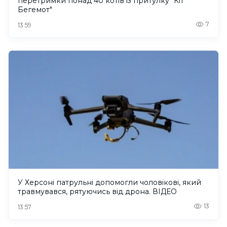
перетримки понад 40 котів із притулку "Кіт
Бегемот"
7
13:59
У Херсоні патрульні допомогли чоловікові, який
травмувався, рятуючись від дрона. ВІДЕО
13
13:57