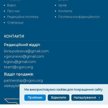
Відео
Архів
Про нас
Контакти
Редакційна політика
Політика конфіденційності
Cпівпраця
КОНТАКТИ
Редакційний відділ:
ilona.polesova@gmail.com
vgorunews@gmail.com
lvgoru@gmail.com
team@vgoru.org
Відділ продажів:
partnership@vgoru.org
oleksiylehen@vgoru.org
Ми використовуємо cookies для покращення сайту.
Приймаю
Відхилити
Налаштування