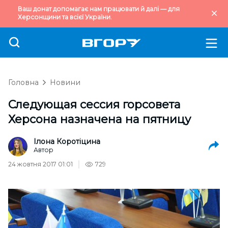
Ваш донат допомагає нам працювати й далі — для
Херсонщини та всієї України.
Головна
Новини
Следующая сессия горсовета
Херсона назначена на пятницу
Ілона Коротіцина
Автор
24 жовтня 2017 01:01
729