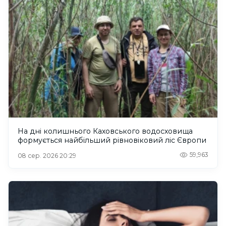
На дні колишнього Каховського водосховища
формується найбільший рівновіковий ліс Європи
59,963
08 сер. 2026 20:29