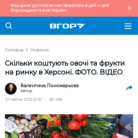
Ваш донат допомагає нам працювати й далі — для
Херсонщини та всієї України.
Головна
Новини
Скільки коштують овочі та фрукти
на ринку в Херсоні. ФОТО. ВІДЕО
Валентина Пономарьова
Автор
07 квітня 2025 21:10
498