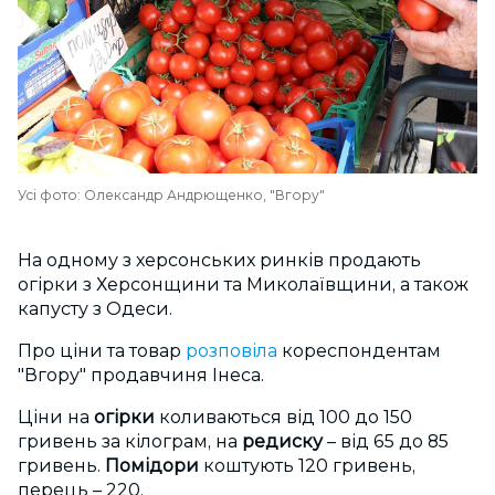
Усі фото: Олександр Андрющенко, "Вгору"
На одному з херсонських ринків продають
огірки з Херсонщини та Миколаївщини, а також
капусту з Одеси.
Про ціни та товар
розповіла
кореспондентам
"Вгору" продавчиня Інеса.
Ціни на
огірки
коливаються від 100 до 150
гривень за кілограм, на
редиску
– від 65 до 85
гривень.
Помідори
коштують 120 гривень,
перець – 220.