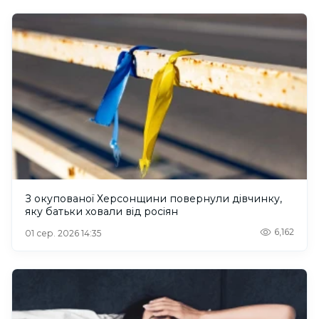
З окупованої Херсонщини повернули дівчинку,
яку батьки ховали від росіян
6,162
01 сер. 2026 14:35