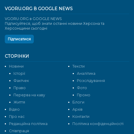
VGORU.ORG В GOOGLE NEWS
VGORU.ORG в GOOGLE NEWS
Підписуйтеся, щоб знати останні новини Херсона та
Херсонщини сьогодні
Підписатися
СТОРІНКИ
Новини
Тексти
Історії
Аналітика
Фактчек
Розслідування
Право
Фото
Перерва на каву
Промо
Життя
Блоги
Відео
Архів
Про нас
Контакти
Редакційна політика
Політика конфіденційності
Cпівпраця