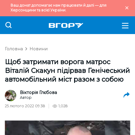
Ваш донат допомагає нам працювати й далі — для
Херсонщини та всієї України.
Головна
Новини
Щоб затримати ворога матрос
Віталій Скакун підірвав Генічеський
автомобільний міст разом з собою
Вікторія Глєбова
Автор
25 лютого 2022 09:38
1,028