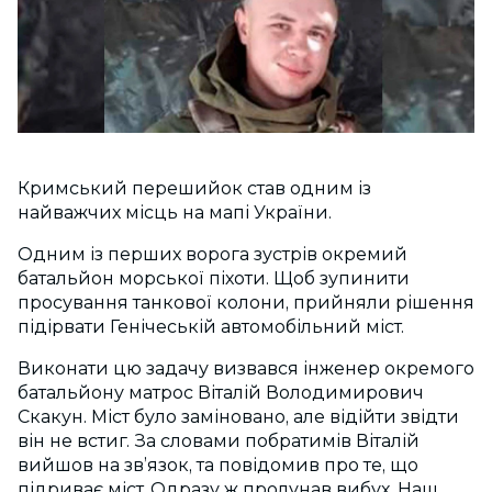
Кримський перешийок став одним із
найважчих місць на мапі України.
Одним із перших ворога зустрів окремий
батальйон морської піхоти. Щоб зупинити
просування танкової колони, прийняли рішення
підірвати Генічеській автомобільний міст.
Виконати цю задачу визвався інженер окремого
батальйону матрос Віталій Володимирович
Скакун. Міст було заміновано, але відійти звідти
він не встиг. За словами побратимів Віталій
вийшов на зв’язок, та повідомив про те, що
підриває міст. Одразу ж пролунав вибух. Наш