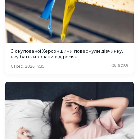
З окупованої Херсонщини повернули дівчинку,
яку батьки ховали від росіян
6,089
01 сер. 2026 14:35