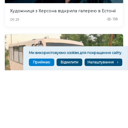
Художниця з Херсона відкрила галерею в Естонії
138
09:29
Ми використовуємо cookies для покращення сайту.
Приймаю
Відхилити
Налаштування
Російські війська атакували дроном автобус на
Херсонщині, є поранені
145
08:36