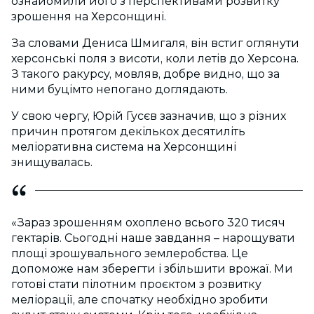
ознайомили його з перспективами розвитку
зрошення на Херсонщині.
За словами Дениса Шмигаля, він встиг оглянути
херсонські поля з висоти, коли летів до Херсона.
З такого ракурсу, мовляв, добре видно, що за
ними буцімто непогано доглядають.
У свою чергу, Юрій Гусєв зазначив, що з різних
причин протягом декількох десятиліть
меліоративна система на Херсонщині
знищувалась.
«Зараз зрошенням охоплено всього 320 тисяч
гектарів. Сьогодні наше завдання – нарощувати
площі зрошувального землеробства. Це
допоможе нам зберегти і збільшити врожаї. Ми
готові стати пілотним проєктом з розвитку
меліорації, але спочатку необхідно зробити