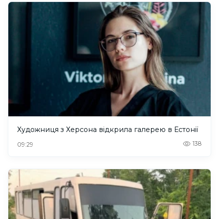
Художниця з Херсона відкрила галерею в Естонії
138
09:29