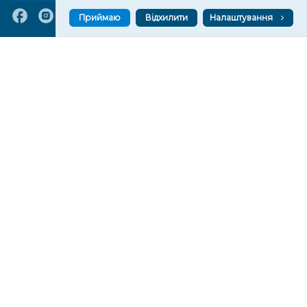
Приймаю
Відхилити
Налаштування
VGORU.ORG В GOOGLE NEWS
VGORU.ORG в GOOGLE NEWS
Підписуйтеся, щоб знати останні новини Херсона та
Херсонщини сьогодні
Підписатися
СТОРІНКИ
Новини
Тексти
Історії
Аналітика
Фактчек
Розслідування
Право
Фото
Перерва на каву
Промо
Життя
Блоги
Відео
Архів