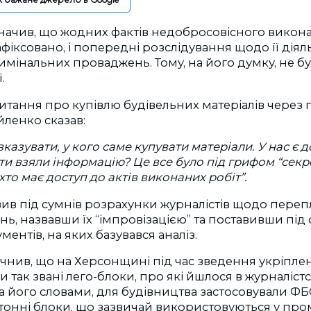
начив, що жодних фактів недобросовісного викона
фіксовано, і попередні розслідування щодо її діял
мінальних проваджень. Тому, на його думку, не бу
.
питання про купівлю будівельних матеріалів через
ленко сказав:
азувати, у кого саме купувати матеріали. У нас є до
ти взяли інформацію? Це все було під грифом “секре
хто має доступ до актів виконаних робіт”.
вив під сумнів розрахунки журналістів щодо перепл
нь, назвавши їх “імпровізацією” та поставивши під
ентів, на яких базувався аналіз.
чнив, що на Херсонщині під час зведення укріпле
 так звані лего-блоки, про які йшлося в журналіст
За його словами, для будівництва застосовували ФБ
тонні блоки, що зазвичай використовуються у про