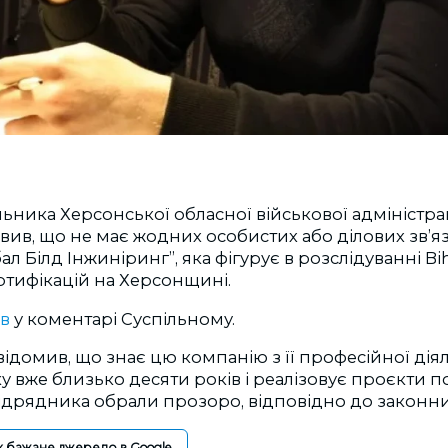
ьника Херсонської обласної військової адміністра
ив, що не має жодних особистих або ділових зв’язк
ал Білд Інжиніринг”, яка фігурує в розслідуванні Bi
ртифікацій на Херсонщині.
ав
у коментарі Суспільному.
домив, що знає цю компанію з її професійної діял
 вже близько десяти років і реалізовує проєкти по 
підрядника обрали прозоро, відповідно до законн
к бажане джерело в Google