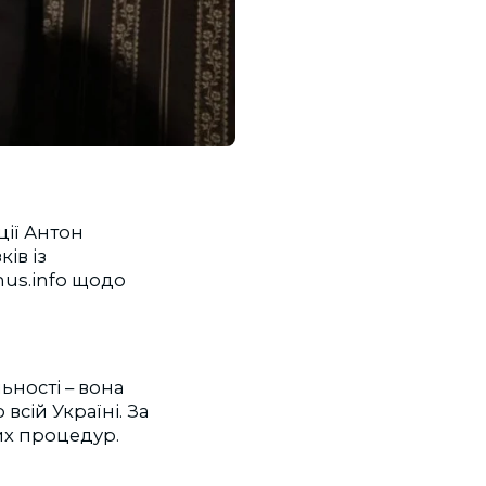
ції Антон
ів із
hus.info щодо
ьності – вона
всій Україні. За
их процедур.