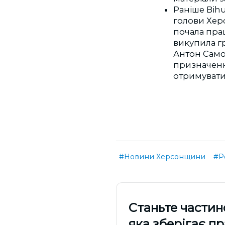
Раніше Bihu
голови Хер
почала прац
викупила гр
Антон Самой
призначенн
отримувати 
#Новини Херсонщини
#Р
Cтаньте частин
яка зберігає п