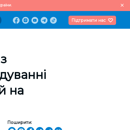
раїни.
Підтримати нас
 з
ідуванні
й на
Поширити: