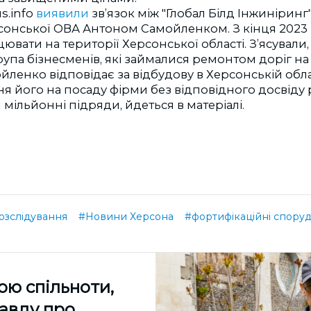
s.info
виявили
зв’язок між "Глобал Білд Інжиніринг
сонської ОВА Антоном Самойленком. З кінця 2023
ювати на території Херсонської області. З’ясували
упа бізнесменів, які займалися ремонтом доріг на 
ленко відповідає за відбудову в Херсонській облас
я його на посаду фірми без відповідного досвіду
мільйонні підряди, йдеться в матеріалі.
озслідування
#Новини Херсона
#фортифікаційні спору
ою спільноти,
равду про