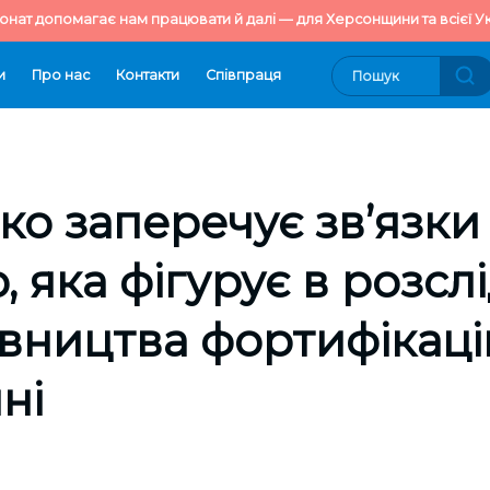
онат допомагає нам працювати й далі — для Херсонщини та всієї Ук
и
Про нас
Контакти
Cпівпраця
о заперечує зв’язки
 яка фігурує в розсл
вництва фортифікаці
ні