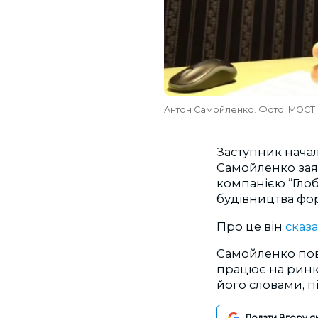
Антон Самойленко. Фото: МОСТ
Заступник начал
Самойленко заяв
компанією “Глоб
будівництва фо
Про це він
сказ
Самойленко пові
працює на ринку
його словами, 
Додати Вгору я