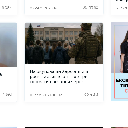
6,084
5,760
02 сер. 2026 18:55
31 лип
На окупованій Херсонщині
5
росіяни заявляють про три
формати навчання через
проблеми зі світлом та
інтернетом
4,693
4,313
01 сер. 2026 18:02