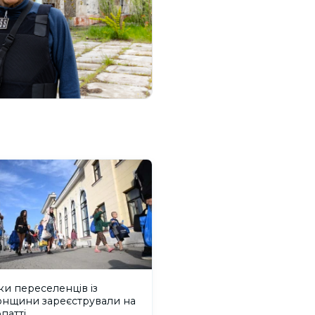
ки переселенців із
онщини зареєстрували на
патті