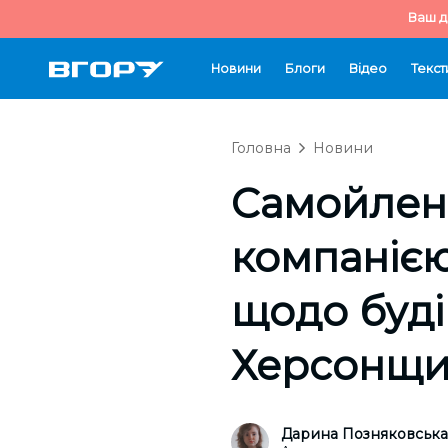
Ваш д
Новини
Блоги
Відео
Текст
Головна
Новини
Самойленк
компанією,
щодо буді
Херсонщи
Дарина Позняковська