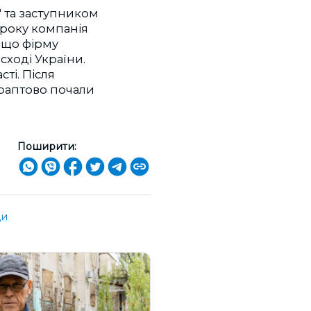
" та заступником
 року компанія
, що фірму
сході України.
ті. Після
 раптово почали
Поширити:
ди