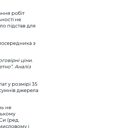
ння робіт
ьності не
ло підстав для
 посередника з
говірні ціни.
тно”. Аналіз
ат у розмірі 35
 сумнів джерела
нь не
ському
Си (ред.
мисловому і