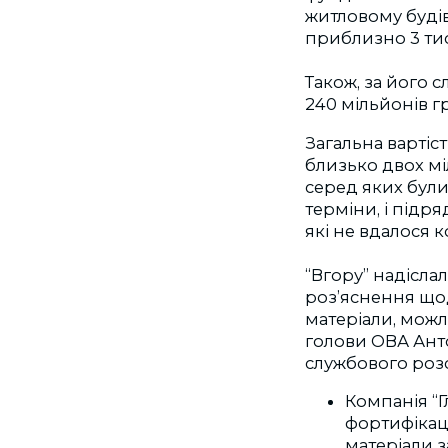
житловому будів
приблизно 3 тис
Також, за його 
240 мільйонів г
Загальна вартіс
близько двох мі
серед яких були 
терміни, і підр
які не вдалося 
“Вгору” надісла
роз’яснення щод
матеріали, можл
голови ОВА Анто
службового розс
Компанія “Г
фортифікац
матеріали 