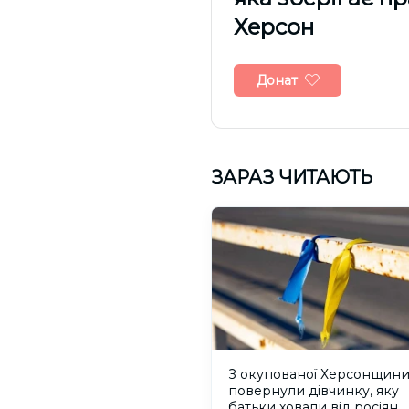
Херсон
Донат
ЗАРАЗ ЧИТАЮТЬ
З окупованої Херсонщин
повернули дівчинку, яку
батьки ховали від росіян