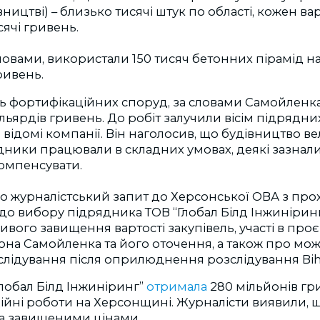
ництві) – близько тисячі штук по області, кожен ва
ячі гривень.
словами, використали 150 тисяч бетонних пірамід на
ривень.
ть фортифікаційних споруд, за словами Самойленка
льярдів гривень. До робіт залучили вісім підрядних
відомі компанії. Він наголосив, що будівництво вел
ядники працювали в складних умовах, деякі зазнали 
компенсувати.
ло журналістський запит до Херсонської ОВА з пр
о вибору підрядника ТОВ “Глобал Білд Інжиніринг”
ивого завищення вартості закупівель, участі в проє
на Самойленка та його оточення, а також про мож
лідування після оприлюднення розслідування Bihu
лобал Білд Інжиніринг”
отримала
280 мільйонів гр
ійні роботи на Херсонщині. Журналісти виявили, 
за завищеними цінами.