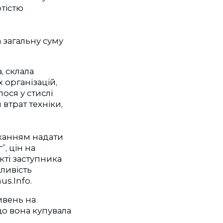
ртістю
 загальну суму
, склала
 організацій,
ося у стислі
втрат техніки,
оханням надати
, цін на
кті заступника
ливість
s.Info.
ивень на
що вона купувала