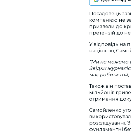
Посадовець заз
компанією не за
призвели до кри
претензій до неї
У відповідь на 
націнкою, Самой
“Ми не можемо вк
Звідки журналіс
має робити той, 
Також він поста
мільйонів гриве
отримання докум
Самойленко уто
використовували
розслідуванні. 
фундаментні бе