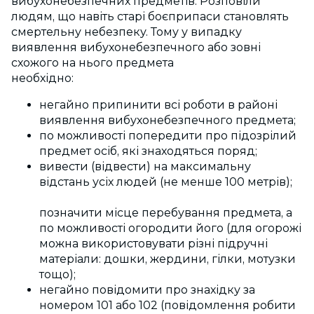
вибухонебезпечних предметів. Розповіли
людям, що навіть старі боєприпаси становлять
смертельну небезпеку. Тому у випадку
виявлення вибухонебезпечного або зовні
схожого на нього предмета
необхідно:
негайно припинити всі роботи в районі
виявлення вибухонебезпечного предмета;
по можливості попередити про підозрілий
предмет осіб, які знаходяться поряд;
вивести (відвести) на максимальну
відстань усіх людей (не менше 100 метрів);
позначити місце перебування предмета, а
по можливості огородити його (для огорожі
можна використовувати різні підручні
матеріали: дошки, жердини, гілки, мотузки
тощо);
негайно повідомити про знахідку за
номером 101 або 102 (повідомлення робити