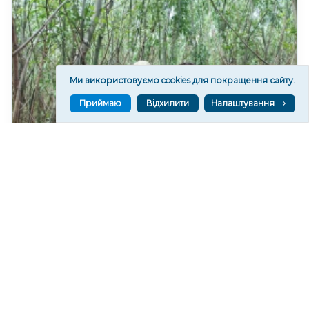
Ми використовуємо cookies для покращення сайту.
Приймаю
Відхилити
Налаштування
На дні колишнього Каховського водосховища
формується найбільший рівновіковий ліс Європи
9,708
20:29
Читати ще