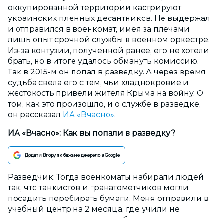
оккупированной территории кастрируют
украинских пленных десантников. Не выдержал
и отправился в военкомат, имея за плечами
лишь опыт срочной службы в военном оркестре.
Из-за контузии, полученной ранее, его не хотели
брать, но в итоге удалось обмануть комиссию.
Так в 2015-м он попал в разведку. А через время
судьба свела его с тем, чьи хладнокровие и
жестокость привели жителя Крыма на войну. О
том, как это произошло, и о службе в разведке,
он рассказал
ИА «Вчасно»
.
ИА «Вчасно»: Как вы попали в разведку?
Додати Вгору як бажане джерело в Google
Разведчик: Тогда военкоматы набирали людей
так, что танкистов и гранатометчиков могли
посадить перебирать бумаги. Меня отправили в
учебный центр на 2 месяца, где учили не