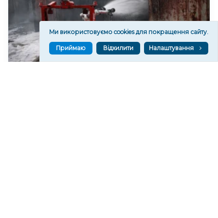
Ми використовуємо cookies для покращення сайту.
Приймаю
Відхилити
Налаштування
На Херсонщині сім місяців тестували український
роботизований комплекс для пожежогасіння
178
08 сер. 2026 20:43