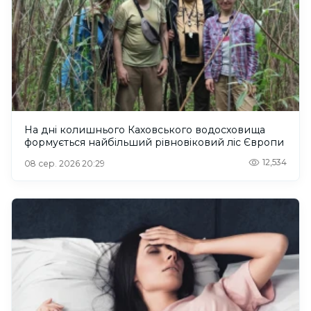
На дні колишнього Каховського водосховища
формується найбільший рівновіковий ліс Європи
12,534
08 сер. 2026 20:29