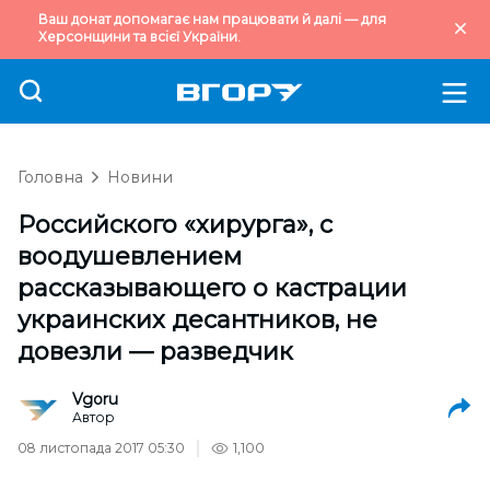
Ваш донат допомагає нам працювати й далі — для
Херсонщини та всієї України.
Головна
Новини
Российского «хирурга», с
воодушевлением
рассказывающего о кастрации
украинских десантников, не
довезли — разведчик
Vgoru
Автор
08 листопада 2017 05:30
1,100