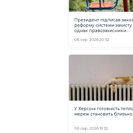
Президент підписав зако
реформу системи захисту 
однак правозахисники
критикують його
06 сер. 2026 20:52
У Херсоні готовність тепл
мереж становить близько
06 сер. 2026 19:32