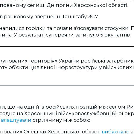
пованому селищі Дніпряни Херсонської області.
в ранковому зверненні Генштабу ЗСУ.
 напилися горілки та почали з'ясовувати стосунки. П
ина. У результаті суперечки загинуло 5 окупантів.
купованих територіях України російські загарбни
ть об’єкти цивільної інфраструктури у військових ц
и, що на одній із російських позицій між селом Ри
адне на Херсонщині військовослужбовці 61-ої ок
и
влаштували
стрілянину між собою.
упованих Олешках Херсонської області
вибухнуло
а