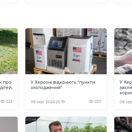
н про
У Херсоні відкриють “пункти
У Хер
дітей,
охолодження”
закл
кори
223
220
06 сер. 2026 20:19
06 сер