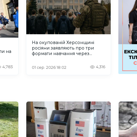
На окупованій Херсонщині
росіяни заявляють про три
ли на
формати навчання через
проблеми зі світлом та
інтернетом
4,783
4,316
01 сер. 2026 18:02