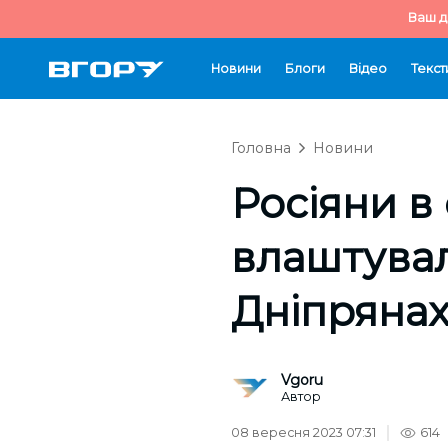
Ваш д
Новини
Блоги
Відео
Текст
Головна
Новини
Росіяни в
влаштувал
Дніпрянах
Vgoru
Автор
08 вересня 2023 07:31
614