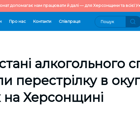
онат допомагає нам працювати й далі — для Херсонщини та всієї Ук
и
Про нас
Контакти
Cпівпраця
 стані алкогольного с
и перестрілку в оку
 на Херсонщині