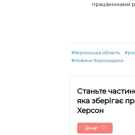
працівниками ро
#Херсонська область
#рос
#Новини Херсонщини
Cтаньте частин
яка зберігає п
Херсон
Донат