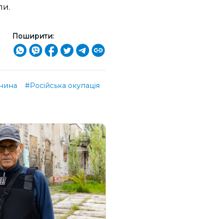
ли.
Поширити:
янина
#Російська окупація