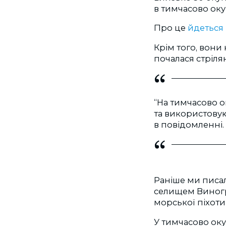
в тимчасово оку
Про це
йдеться
Крім того, вони
почалася стрілян
“На тимчасово о
та використовую
в повідомленні.
Раніше ми писал
селищем Виногр
морської піхот
У тимчасово ок