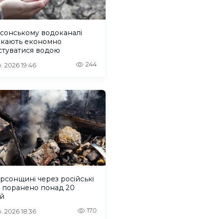
сонському водоканалі
икають економно
стуватися водою
244
. 2026 19:46
рсонщині через російські
и поранено понад 20
й
170
. 2026 18:36