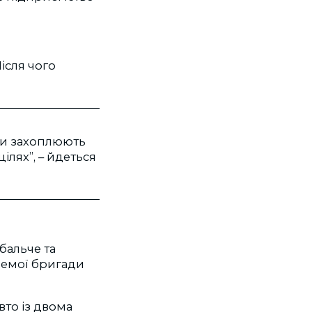
ісля чого
ки захоплюють
ілях”, – йдеться
бальче та
ремої бригади
вто із двома