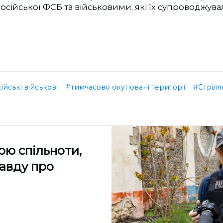
сійської ФСБ та військовими, які їх супроводжува
ійські військові
#тимчасово окуповані території
#Стріл
ою спільноти,
равду про