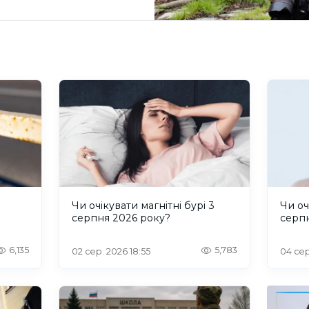
и
Чи очікувати магнітні бурі 3
Чи оч
серпня 2026 року?
серп
6,135
5,783
02 сер. 2026 18:55
04 сер