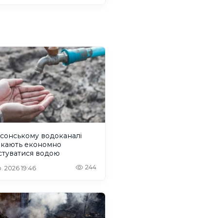
сонському водоканалі
икають економно
стуватися водою
244
. 2026 19:46