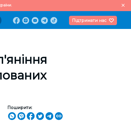
раїни.
Підтримати нас
п'яніння
пованих
Поширити: