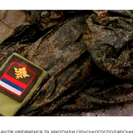
антів увірвалися та захопили сільськогосподарсь