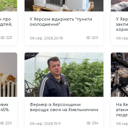
н про
У Херсоні відкриють “пункти
У Хер
дітей,
охолодження”
закл
кори
223
220
06 сер. 2026 20:19
06 сер
ових
Фермер із Херсонщини
На Хе
 45%.
вирощує овочі на Хмельниччині
атак
люде
220
234
06 сер. 2026 19:11
06 сер