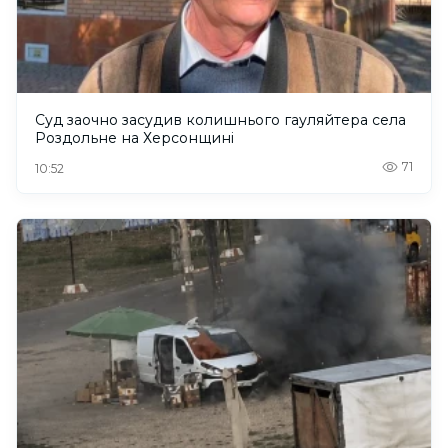
Суд заочно засудив колишнього гауляйтера села
Роздольне на Херсонщині
71
10:52