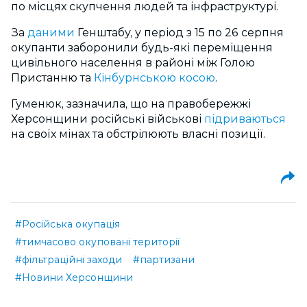
по місцях скупчення людей та інфраструктурі.
За
даними
Генштабу, у період з 15 по 26 серпня
окупанти заборонили будь-які переміщення
цивільного населення в районі між Голою
Пристанню та
Кінбурнською косою
.
Гуменюк, зазначила, що на правобережжі
Херсонщини російські військові
підриваються
на своїх мінах та обстрілюють власні позиції.
#Російська окупація
#тимчасово окуповані території
#фільтраційні заходи
#партизани
#Новини Херсонщини