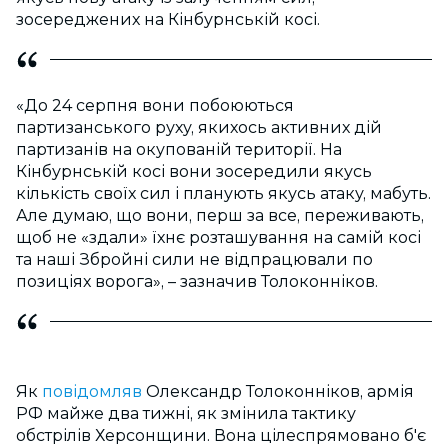
зосереджених на Кінбурнській косі.
«До 24 серпня вони побоюються
партизанського руху, якихось активних дій
партизанів на окупованій території. На
Кінбурнській косі вони зосередили якусь
кількість своїх сил і планують якусь атаку, мабуть.
Але думаю, що вони, перш за все, переживають,
щоб не «здали» їхнє розташування на самій косі
та наші Збройні сили не відпрацювали по
позиціях ворога», – зазначив Толоконніков.
Як
повідомляв
Олександр Толоконніков, армія
РФ майже два тижні, як змінила тактику
обстрілів Херсонщини. Вона цілеспрямовано б'є