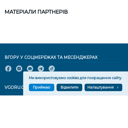
МАТЕРІАЛИ ПАРТНЕРІВ
ВГОРУ У СОЦМЕРЕЖАХ ТА МЕСЕНДЖЕРАХ
Ми використовуємо cookies для покращення сайту.
VGORU.ORG В GOOGLE NEWS
Приймаю
Відхилити
Налаштування
VGORU.ORG в GOOGLE NEWS
Підписуйтеся, щоб знати останні новини Херсона та
Херсонщини сьогодні
Підписатися