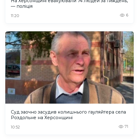
На Херсонщині евакуювали 74 людей за тиждень,
— поліція
6
11:20
Суд заочно засудив колишнього гауляйтера села
Роздольне на Херсонщині
71
10:52