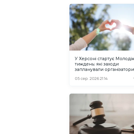
У Херсоні стартує Молоді
тиждень: які заходи
запланували організатори
05 сер. 2026 21:14