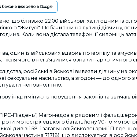
к бажане джерело в Google
ено, що близько 22:00 військові їхали одним із сіл
вкою "Жигулі". Побачивши на вулиці дівчину, вон
година. Коли вона дістала телефон, її силоміць зат
ства, один із військових вдарив потерпілу та змуси
, після чого в неї з'явилися ознаки наркотичного с
слідства, російські військові вивезли дівчину на о
ї сексуальне насильство, а згодом — до одного з 
лтували неповнолітню.
ву інкримінують порушення законів та звичаїв війни
 "ІРС-Південь", Магомедов є рядовим і фельдшеро
 роти мотострілецького батальйону 70-го мотостр
ької дивізії 58-ї загальновійськової армії Південн
ійськова частина 71718), що дислокується в російсь