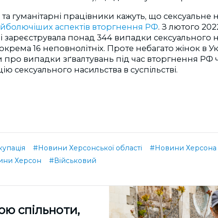
а гуманітарні працівники кажуть, що сексуальне 
йболючіших аспектів вторгнення РФ
. З лютого 202
і зареєструвала понад 344 випадки сексуального н
зокрема 16 неповнолітніх. Проте небагато жінок в Ук
 про випадки зґвалтувань під час вторгнення РФ 
ію сексуального насильства в суспільстві.
купація
#Новини Херсонської області
#Новини Херсона
ини Херсон
#Військовий
ою спільноти,