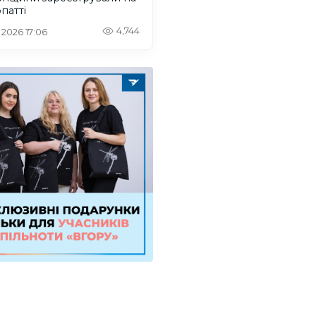
патті
4,744
. 2026 17:06