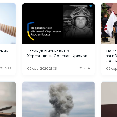
жний
Загинув військовий з
На Х
Херсонщини Ярослав Крюков
загиб
дрона
сино
309
284
05 сер. 2026 21:09
05 сер