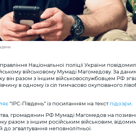
вдень
управління Національної поліції України повідоми
йському військовому Мумаді Магомедову. За даними
ку він разом з іншим військовослужбовцем РФ зґв
вчину в одному із сіл тимчасово окупованого лів
ляє
"ІРС-Південь" із посиланням на текст
підозри
.
ства, громадянин РФ Мумаді Магомедов на позив
оку разом з іншим російським військовим, відоми
 до зґвалтування неповнолітньої.