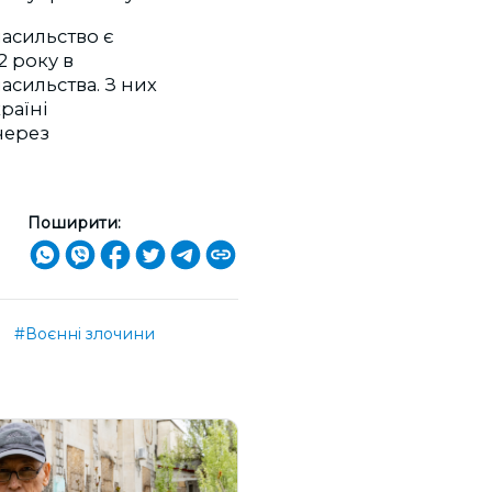
насильство є
2 року в
асильства. З них
раїні
через
Поширити:
#Воєнні злочини