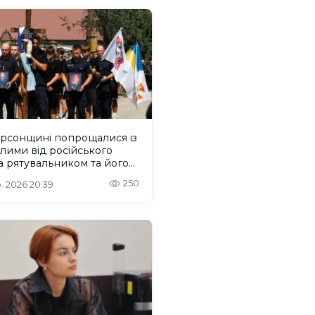
ерсонщині попрощалися із
лими від російського
 рятувальником та його
м
250
. 2026 20:39