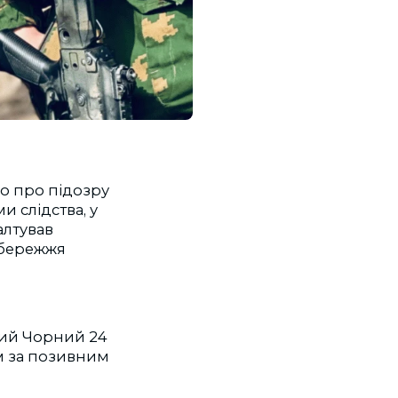
ло про підозру
 слідства, у
алтував
обережжя
ний Чорний 24
м за позивним