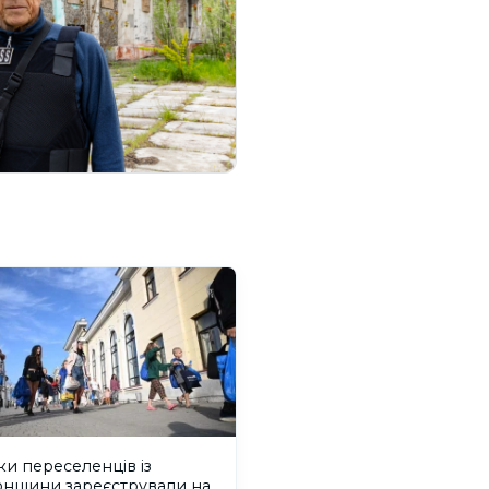
ки переселенців із
онщини зареєстрували на