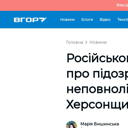
Ваш д
Новини
Блоги
Відео
Текст
Головна
Новини
Російсько
про підоз
неповнолі
Херсонщи
Марія Вишинська