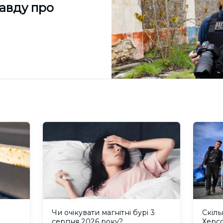
равду про
и
Чи очікувати магнітні бурі 3
Скіль
серпня 2026 року?
Херс