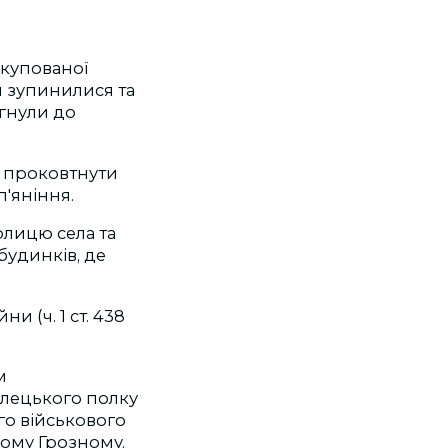
 окупованої
и зупинилися та
ягнули до
в проковтнути
п'яніння.
колицю села та
будинків, де
 (ч. 1 ст. 438
м
ілецького полку
ого військового
кому Грозному.