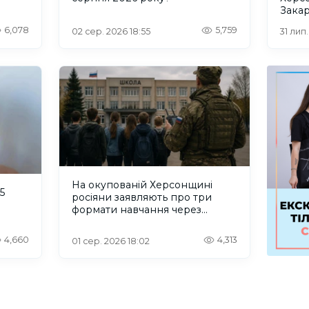
Закар
6,078
5,759
02 сер. 2026 18:55
31 лип
На окупованій Херсонщині
5
росіяни заявляють про три
формати навчання через
проблеми зі світлом та
інтернетом
4,660
4,313
01 сер. 2026 18:02