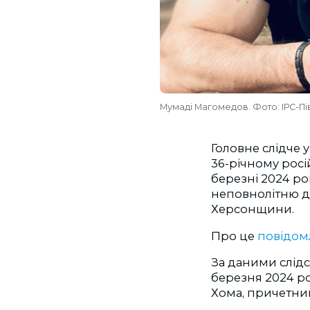
Мумаді Магомедов. Фото: ІРС-Пі
Головне слідче 
36-річному росі
березні 2024 ро
неповнолітню ді
Херсонщини.
Про це
повідом
За даними слід
березня 2024 р
Хома, причетний