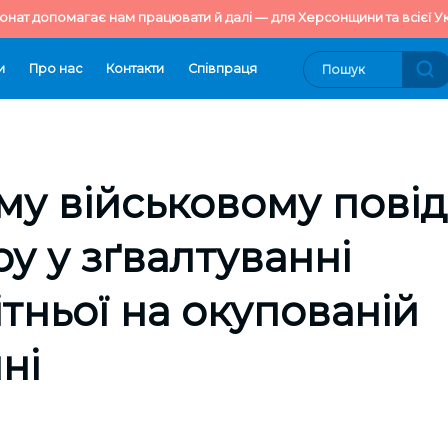
онат допомагає нам працювати й далі — для Херсонщини та всієї Ук
и
Про нас
Контакти
Cпівпраця
му військовому пові
ру у зґвалтуванні
тньої на окупованій
ні