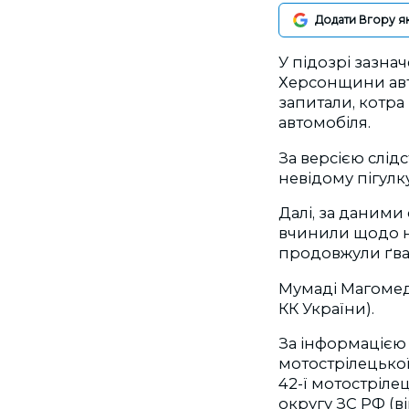
Додати Вгору я
У підозрі зазнач
Херсонщини авті
запитали, котра 
автомобіля.
За версією слід
невідому пігулку
Далі, за даними 
вчинили щодо не
продовжули ґва
Мумаді Магомедо
КК України).
За інформацією
мотострілецької
42-ї мотострілец
округу ЗС РФ (в