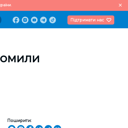
раїни.
Підтримати нас
домили
Поширити: