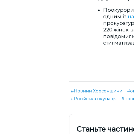
Прокурори т
одним із
на
прокуратур
220 жінок, 
повідомили
стигматизац
#Новини Херсонщини
#о
#Російська окупація
#нов
Cтаньте частин