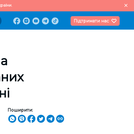
раїни.
Підтримати нас
на
аних
ні
Поширити: