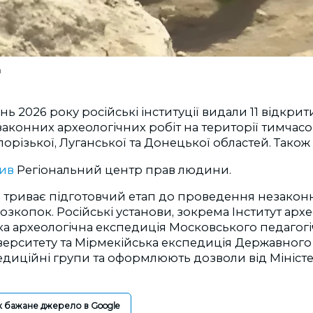
a
ень 2026 року російські інституції видали 11 відкрит
аконних археологічних робіт на території тимчас
орізької, Луганської та Донецької областей. Також 
мив
Регіональний центр прав людини.
, триває підготовчий етап до проведення незакон
озкопок. Російські установи, зокрема Інститут арх
ка археологічна експедиція Московського педагог
ерситету та Мірмекійська експедиція Державного 
диційні групи та оформлюють дозволи від Міністе
к бажане джерело в Google