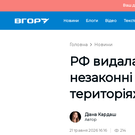
Ваш д
Новини
Блоги
Відео
Текст
Головна
Новини
РФ видала
незаконні
територія
Діана Кардаш
Автор
21 травня 2026 16:16
214