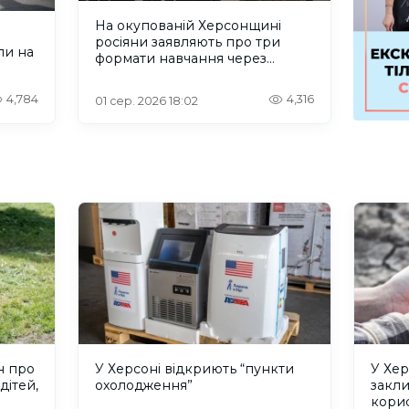
На окупованій Херсонщині
росіяни заявляють про три
ли на
формати навчання через
проблеми зі світлом та
інтернетом
4,784
4,316
01 сер. 2026 18:02
н про
У Херсоні відкриють “пункти
У Хер
дітей,
охолодження”
закл
кори