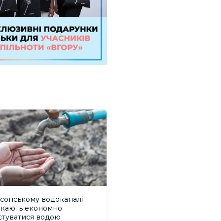
сонському водоканалі
икають економно
стуватися водою