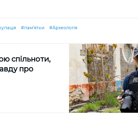
купація
#пам'ятки
#Археологія
ою спільноти,
равду про