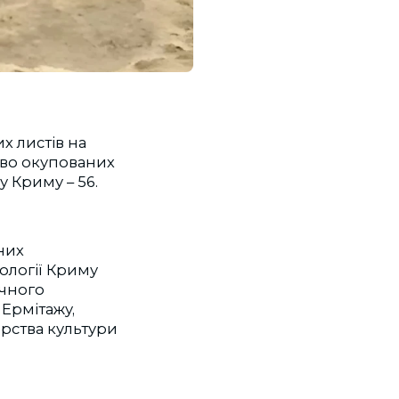
их листів на
ово окупованих
у Криму – 56.
них
еології Криму
ічного
Ермітажу,
рства культури