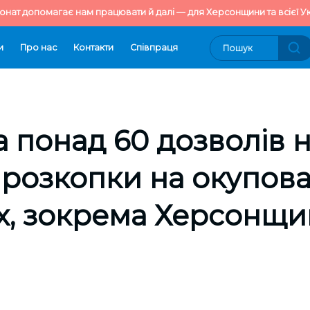
онат допомагає нам працювати й далі — для Херсонщини та всієї Ук
и
Про нас
Контакти
Cпівпраця
 понад 60 дозволів 
 розкопки на окупов
х, зокрема Херсонщи