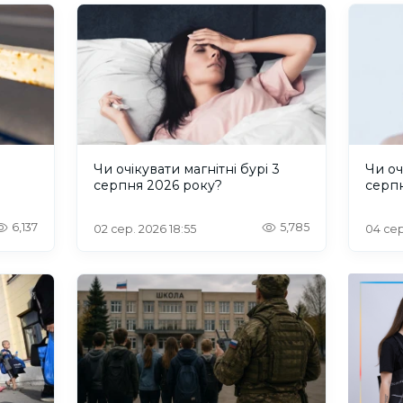
и
Чи очікувати магнітні бурі 3
Чи оч
серпня 2026 року?
серп
6,137
5,785
02 сер. 2026 18:55
04 сер