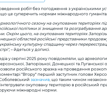
оведення робіт без погодження з українськими ус
, що це суперечить нормам міжнародного гуманіта
археологічного сезону на окупованих територіях п
ійської політики зі знищення та розграбування ар
и. Окрім цього, на окупованих територіях Запорізьк
онецької областей російські представники продовж
країнську культурну спадщину через перереєстрац
стрі",
– йдеться у дописі.
едіа у серпні 2025 року повідомляли, що археолог
ерсонської, Запорізької, Донецької та Луганської
озволи російського зразка на проведення розкоп
коментарі "Вгору" п
ерший заступник голови Херсо
 Соболевський
зазначив
, що таким чином незаконн
інтегрувати окуповану територію в російський п
норуючи міжнародні норми.