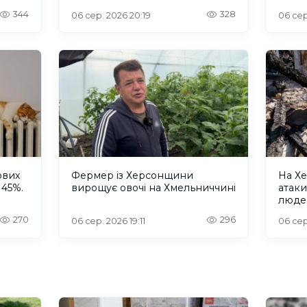
344
328
06 сер. 2026 20:19
06 сер
ових
Фермер із Херсонщини
На Хе
 45%.
вирощує овочі на Хмельниччині
атак
люде
270
296
06 сер. 2026 19:11
06 сер