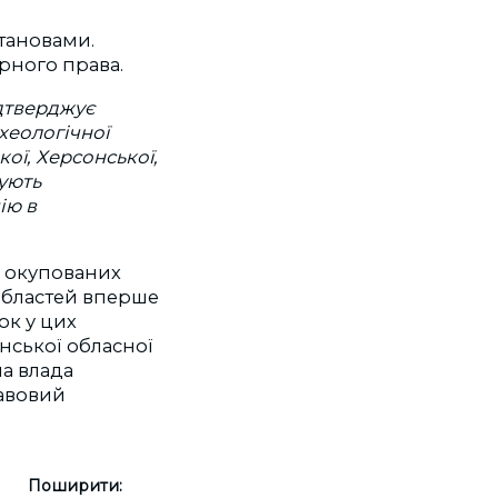
тановами.
рного права.
ідтверджує
хеологічної
ої, Херсонської,
ують
ію в
и окупованих
 областей вперше
ок у цих
нської обласної
а влада
равовий
Поширити: