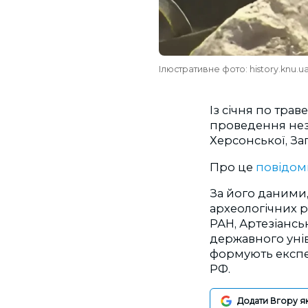
Ілюстративне фото: history.knu.u
Із січня по трав
проведення нез
Херсонської, Зап
Про це
повідо
За його даними
археологічних р
РАН, Артезіансь
державного унів
формують експе
РФ.
Додати Вгору я