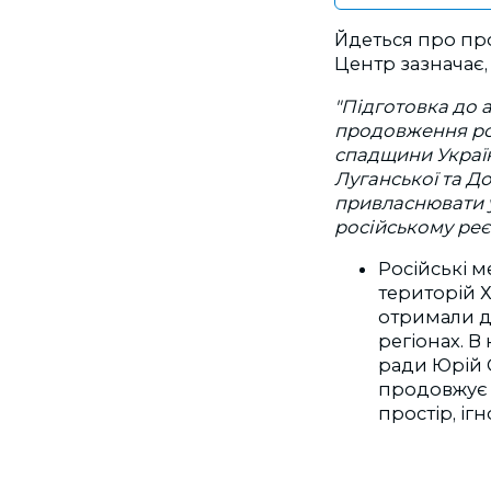
Йдеться про пр
Центр зазначає
"Підготовка до 
продовження рос
спадщини Україн
Луганської та Д
привласнювати у
російському реє
Російські м
територій Х
отримали д
регіонах.
В 
ради Юрій
продовжує 
простір,
іг