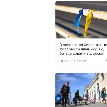
З окупованої Херсонщин
повернули дівчинку, яку
батьки ховали від росіян
01 сер. 2026 14:35