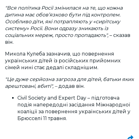
"Вся політика Росії змінилася на те, що кожна
дитина має обов’язково бути під контролем.
Особливо діти, які потрапляють у «
сирітську
систему» Росії. Вони одразу зникають із
соціальних мереж, просто пропадають",
– сказав
він.
Микола
Кулеба зазначив, що повернення
українських дітей із російських прийомних
сімей нині стає дедалі складнішим.
"Це дуже серйозна загроза для дітей, батьки яких
арештовані, вбиті", –
додав він.
Civil Society and Expert Day – підготовча
подія напередодні засідання Міжнародної
коаліції за повернення українських дітей у
Брюсселі 11 травня.