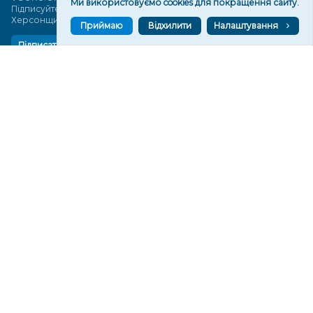
Ми використовуємо cookies для покращення сайту.
Підписуйтеся, щоб знати останні новини Херсона та
Херсонщини сьогодні
Приймаю
Відхилити
Налаштування
Підписатися
СТОРІНКИ
Новини
Тексти
Історії
Аналітика
Фактчек
Розслідування
Право
Фото
Перерва на каву
Промо
Життя
Блоги
Відео
Архів
Про нас
Контакти
Редакційна політика
Політика конфіденційності
Cпівпраця
КОНТАКТИ