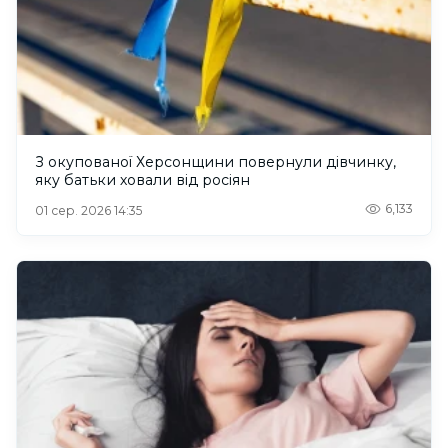
З окупованої Херсонщини повернули дівчинку,
яку батьки ховали від росіян
6,133
01 сер. 2026 14:35