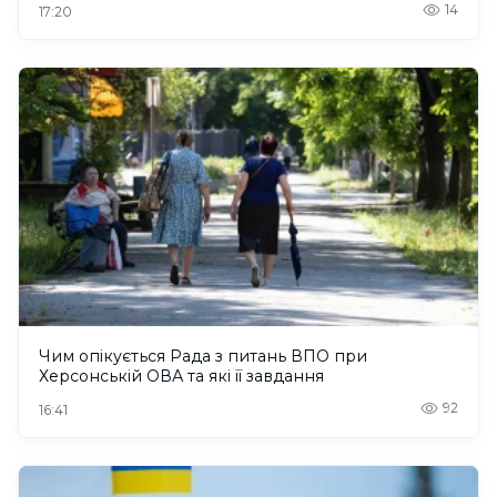
14
17:20
Чим опікується Рада з питань ВПО при
Херсонській ОВА та які її завдання
92
16:41