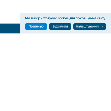
Ми використовуємо cookies для покращення сайту.
Приймаю
Відхилити
Налаштування
ВГОРУ У СОЦМЕРЕЖАХ ТА МЕСЕНДЖЕРАХ
VGORU.ORG В GOOGLE NEWS
VGORU.ORG в GOOGLE NEWS
Підписуйтеся, щоб знати останні новини Херсона та
Херсонщини сьогодні
Підписатися
СТОРІНКИ
Новини
Тексти