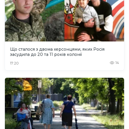
Що сталося з двома херсонцями, яких Росія
засудила до 20 та 11 років колонії
14
17:20