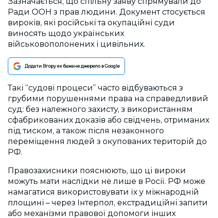
Зазначається, що спільну заяву спрямували до
Ради ООН з прав людини. Документ стосується
вироків, які російські та окупаційні суди
виносять щодо українських
військовополонених і цивільних.
Додати Вгору як бажане джерело в Google
Такі “судові процеси” часто відбуваються з
грубими порушеннями права на справедливий
суд: без належного захисту, з використанням
сфабрикованих доказів або свідчень, отриманих
під тиском, а також після незаконного
переміщення людей з окупованих територій до
РФ.
Правозахисники пояснюють, що ці вироки
можуть мати наслідки не лише в Росії. РФ може
намагатися використовувати їх у міжнародній
площині – через Інтерпол, екстрадиційні запити
або механізми правової допомоги інших