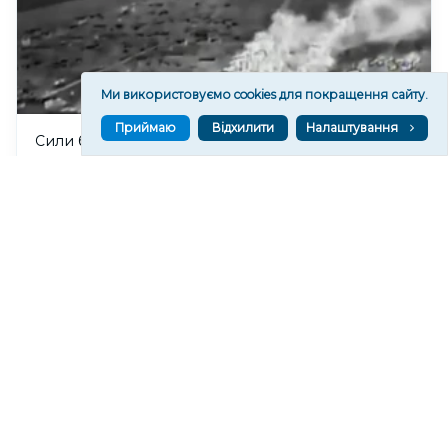
Ми використовуємо cookies для покращення сайту.
Приймаю
Відхилити
Налаштування
Сили безпілотних систем уразили місце
дислокації ФСБ на окупованій Херсонщині
120
18:59
Читати ще
МАТЕРІАЛИ ПАРТНЕРІВ