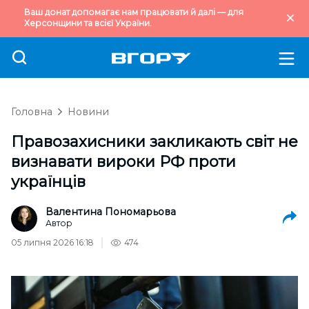
Ваш донат допомагає нам працювати й далі — для
Херсонщини та всієї України.
Головна
Новини
Правозахисники закликають світ не
визнавати вироки РФ проти
українців
Валентина Пономарьова
Автор
05 липня 2026 16:18
474