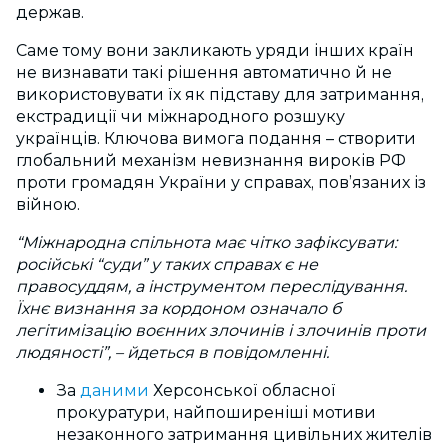
держав.
Саме тому вони закликають уряди інших країн
не визнавати такі рішення автоматично й не
використовувати їх як підставу для затримання,
екстрадиції чи міжнародного розшуку
українців. Ключова вимога подання – створити
глобальний механізм невизнання вироків РФ
проти громадян України у справах, пов’язаних із
війною.
“Міжнародна спільнота має чітко зафіксувати:
російські “суди” у таких справах є не
правосуддям, а інструментом переслідування.
Їхнє визнання за кордоном означало б
легітимізацію воєнних злочинів і злочинів проти
людяності”, – йдеться в повідомленні.
За
даними
Херсонської обласної
прокуратури, найпоширеніші мотиви
незаконного затримання цивільних жителів