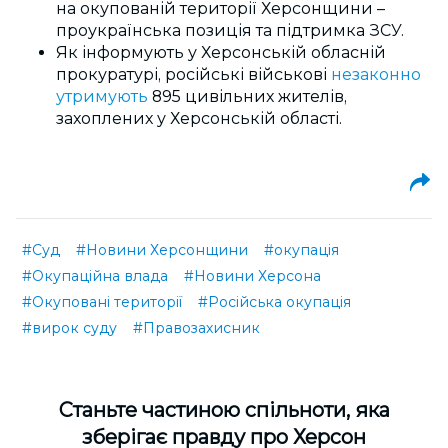
на окупованій території Херсонщини –
проукраїнська позиція та підтримка ЗСУ.
Як інформують у Херсонській обласній
прокуратурі, російські військові
незаконно
утримують
895 цивільних жителів,
захоплених у Херсонській області.
#Суд
#Новини Херсонщини
#окупація
#Окупаційна влада
#Новини Херсона
#Окуповані території
#Російська окупація
#вирок суду
#Правозахисник
Cтаньте частиною спільноти, яка
зберігає правду про Херсон