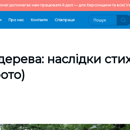
онат допомагає нам працювати й далі — для Херсонщини та всієї Ук
и
Про нас
Контакти
Cпівпраця
ерева: наслідки стихі
ото)