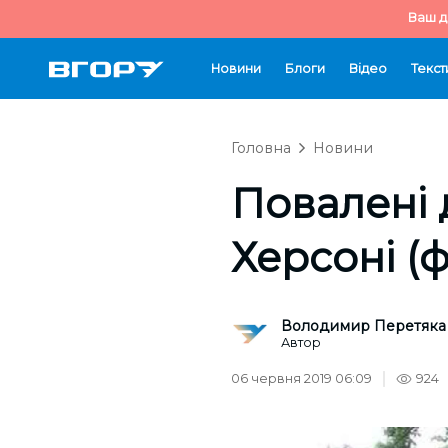
Ваш д
Новини
Блоги
Відео
Текст
Головна
Новини
Повалені д
Херсоні (ф
Володимир Перетяка
Автор
06 червня 2019 06:09
924