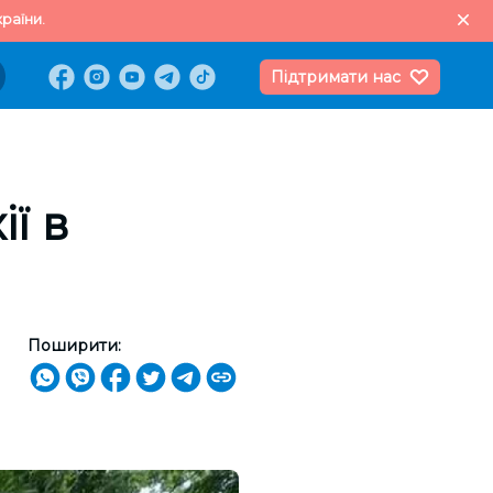
раїни.
Підтримати нас
ї в
Поширити: