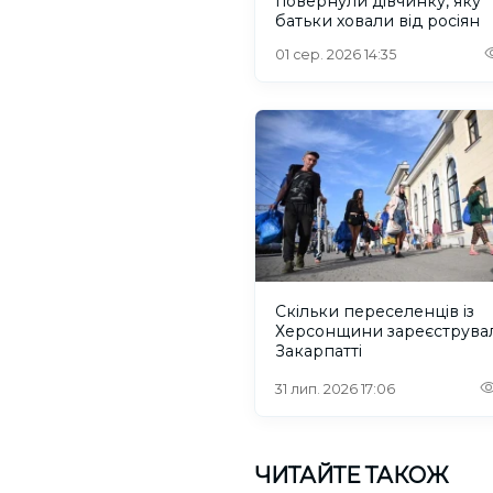
повернули дівчинку, яку
батьки ховали від росіян
01 сер. 2026 14:35
Скільки переселенців із
Херсонщини зареєструва
Закарпатті
31 лип. 2026 17:06
ЧИТАЙТЕ ТАКОЖ