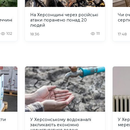
На Херсонщині через російські
Чи оч
иччині
атаки поранено понад 20
серп
людей
102
111
18:36
17:48
кти
У Херсонському водоканалі
У Хер
закликають економно
мереж
користуватися водою