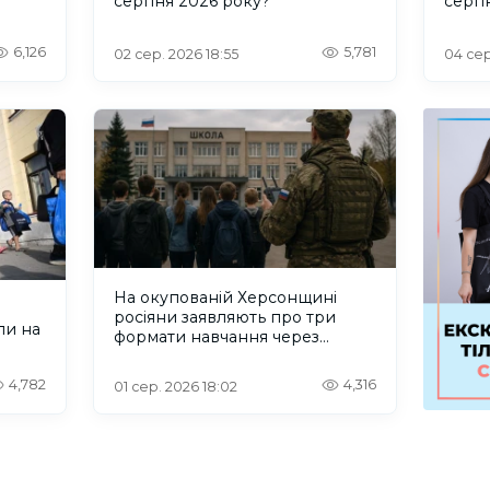
серпня 2026 року?
серп
6,126
5,781
02 сер. 2026 18:55
04 сер
На окупованій Херсонщині
росіяни заявляють про три
ли на
формати навчання через
проблеми зі світлом та
інтернетом
4,782
4,316
01 сер. 2026 18:02