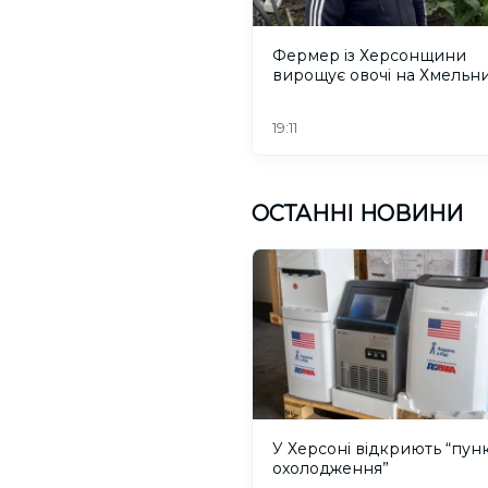
Фермер із Херсонщини
вирощує овочі на Хмельн
19:11
ОСТАННІ НОВИНИ
У Херсоні відкриють “пун
охолодження”