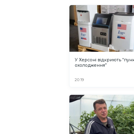
У Херсоні відкриють “пун
охолодження”
20:19