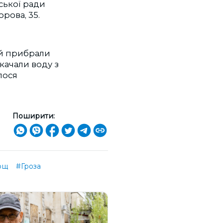
ської ради
орова, 35.
ій
прибрали
дкачали воду
з
лося
Поширити:
ощ
#Гроза