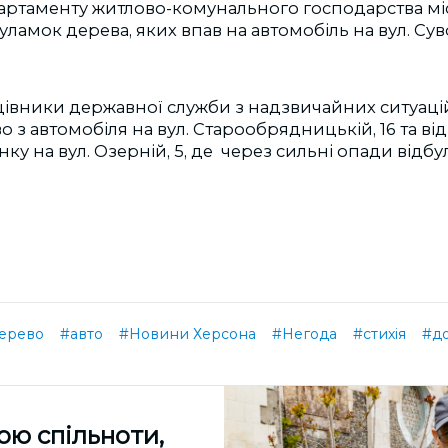
партаменту житлово-комунального господарства мі
уламок дерева, яких впав на автомобіль на вул. Сув
цівники д
ержавної служб
и
з надзвичайних ситуац
во
з автомобіля на
вул. Старообрядницьк
ій
, 16
та ві
ку на вул. Озерній, 5, де через сильні опади відбу
ерево
#авто
#Новини Херсона
#Негода
#стихія
#д
ою спільноти,