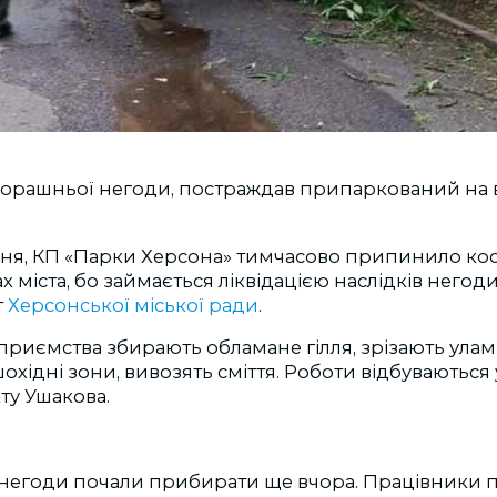
вчорашньої негоди, постраждав припаркований на 
вня, КП «Парки Херсона» тимчасово припинило кос
х міста, бо займається ліквідацією наслідків негод
т
Херсонської міської ради
.
риємства збирають обламане гілля, зрізають улам
хідні зони, вивозять сміття. Роботи відбуваються у
ту Ушакова.
и негоди почали прибирати ще вчора. Працівники 