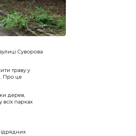
вулиці Суворова
ити траву у
и. Про це
ки дерев,
 всіх парках
підрядних