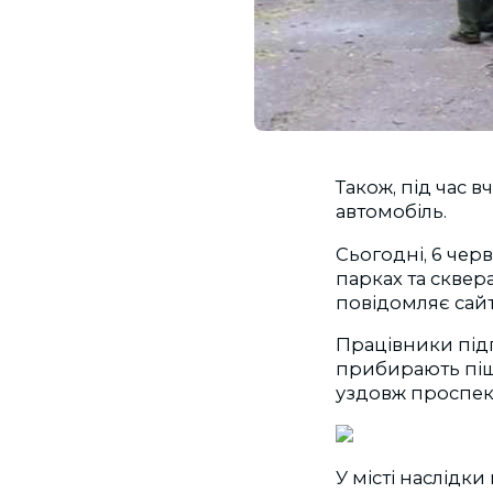
Також, під час 
автомобіль.
Сьогодні, 6 чер
парках та сквера
повідомляє сай
Працівники підп
прибирають пішо
уздовж проспек
У місті наслідк