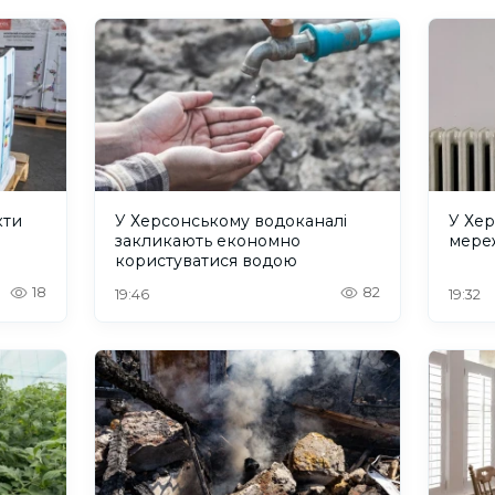
кти
У Херсонському водоканалі
У Хер
закликають економно
мереж
користуватися водою
18
82
19:46
19:32