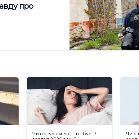
равду про
и
Чи очікувати магнітні бурі 3
Чи оч