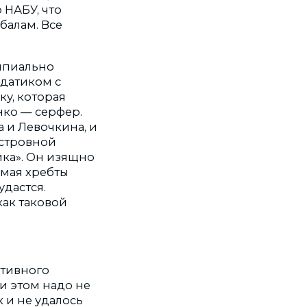
 НАБУ, что
балам. Все
ипиально
лдатиком с
у, которая
нко — серфер.
 и Левочкина, и
островной
ика». Он изящно
омая хребты
дастся.
как таковой
ктивного
и этом надо не
к и не удалось