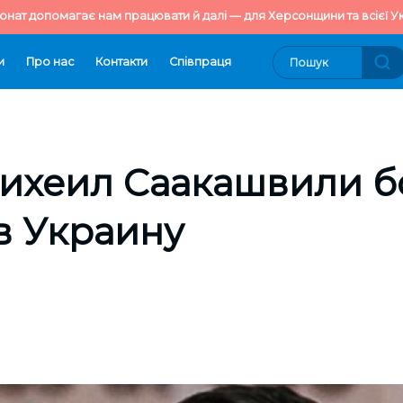
онат допомагає нам працювати й далі — для Херсонщини та всієї Ук
и
Про нас
Контакти
Cпівпраця
ихеил Саакашвили б
в Украину