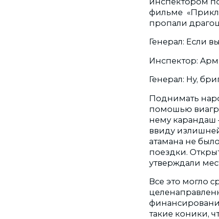
инспектором по
фильме «Приклю
пропали драгоц
Генерал: Если в
Инспектор: Ар
Генерал: Ну, бри
Поднимать наро
помошью виагры
нему карандаш —
ввиду излишней 
атамана не было
поездки. Открыт
утверждали мес
Все это могло с
целенаправленн
финансирование
такие коники, ч