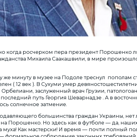
, но когда росчерком пера президент Порошенко 
ажданства Михаила Саакашвили, в мире произошл
ту же минуту в музее на Подоле треснул пополам 
лен ( 12 век ). В Сухуми умер девяностошестилетн
 Орбелиани, заслуженный врач Грузии, патологоан
последний путь Георгия Шеварнадзе . А в восточ
ось солнечное затмение.
у подавляющего большинства граждан Украины, нет
а Порошенко. Но здесь как в футболе — да, наших
а муха! Как мастерски! И время — почти полный п
 — формальное соблюдение законных требований.