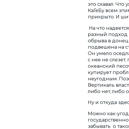
это схавал. Что
КаГеБу всем эт
прикрыто. И ши
На что надеет
разный подход 
обрыва в донец
подвешена на с
Он умело оседл
с нее не слезет
океанский песо
купирует пробл
неугодным. Поэ
Вертикаль влас
либо нет, либо 
Ну и откуда зде
Можно как-угод
государственно
забывать о тако