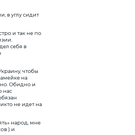
, в углу сидит
тро и так не по
зии.
дел себя в
о
Украину, чтобы
скамейке на
но. Обидно и
о нас
обязан
икто не идет на
ять» народ, мне
в ) и