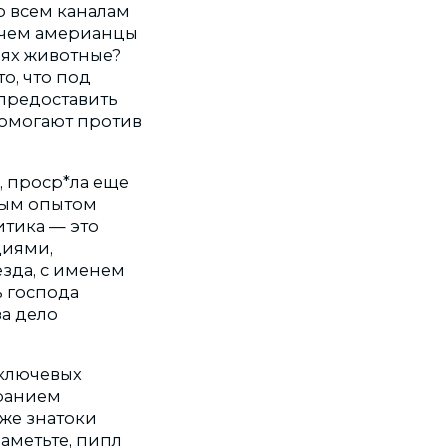
о всем каналам
ричем америанцы
чаях животные?
о, что под
 предоставить
помогают против
, проср*ла еще
ьным опытом
итика — это
циями,
зда, с именем
ь господа
за дело
 ключевых
бранием
же знатоки
аметьте, пипл