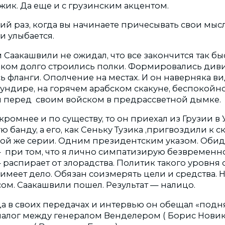
жик. Да еще и с грузинским акцентом.
ий раз, когда вы начинаете причесывать свои мысли
и улыбается.
 Саакашвили не ожидал, что все закончится так быс
ком долго строились полки. Формировались диви
 фланги. Ополчение на местах. И он наверняка ви
ундире, на горячем арабском скакуне, беспокойн
 перед своим войском в предрассветной дымке.
кромнее и по существу, то он приехал из Грузии в 
ю банду, а его, как Сеньку Тузика ,пригвоздили к 
вой же серии. Одним президентским указом. Обид
 — при том, что я лично симпатизирую безвременн
распирает от злорадства. Политик такого уровня 
имеет дело. Обязан соизмерять цели и средства. Н
ом. Саакашвили пошел. Результат — налицо.
да в своих передачах и интервью он обещал «подн
алог между генералом Венделером ( Борис Новико