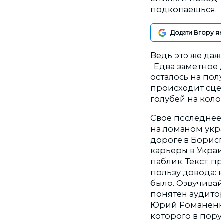
подкопаешься.
Додати Вгору я
Ведь это же да
. Едва заметно
осталось на пол
происходит сце
голубей на коло
Свое последнее
на ломаном укр
дороге в Борис
карьеры в Укра
паблик. Текст,
пользу довода: 
было. Озвучивай
понятен аудито
Юрий Романенко
которого в пору