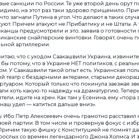
ые санкции по России. Те уже второй день орут п
Видимо, на этот раз таки здорово прищемило. П
что загнали Путина в угол. Что делают в таких слу
уют. Причем атакуют не Прибалтику и не Штаты. А т
иканцы предусмотрели и это, заявив о готовности
иканские снайперские винтовки. Говорят, очень 
льной артиллерии.
итаю, что с уходом Саакашвили Украина, извините
 бы потому, что в Украине НЕТ политиков, с реал
м. У Саакашвили такой опыт есть. Украинская пол
 театр с бездарными актерами, старыми декора
туаром. Который только что покинула заезжая зве
али хоть какую-то надежду на драматургию. Тепер
тели, идите на хрен. Как там у Есенина, ему «пора 
наш удел — катиться дальше вниз».
у. Ибо Петр Алексеевич очень грамотно расставил
воей партии. В том числе и провернув фокус с из
Причем такую фишку с Конституцией не помнят да
рослых со времен легендарного Джона Холмса. И з