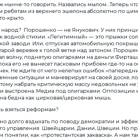
 уж нынче-то говорить. Назвались мылом…Теперь что
им ребятам из верхнего эшелона абсолютно по цим
то-крыто.
ся народ? Порошенко — не Янукович. У них принц
к водной стихии. «Легитимный» — это прыжки со
кой заводи. Или, отпуская автомобильную покрышк
тарой веревке к голой ветке над затоном. Пороше
ал волну, поднятую олигархами на деньги Фирташа
, пока его не вынесет ласковым прибоем где-то на 
чек. Не ждите от него нелепых ошибок «папередн
емные ситуации и маневрирует на своей доске, л
тому набрать критическую массу недовольных не у
ти выстроена. Медиа под олигархами. Оппозиции 
она бедна как цирковая/церковная мышь.
сь взяться реформам?
но долго вздыхать по поводу демократии и эффе
го управления Швейцарии, Дании, Швеции. Но пр
м понятии, как «протестантская закваска». А нам та