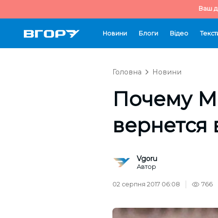
Ваш д
Новини
Блоги
Відео
Текст
Головна
Новини
Почему М
вернется 
Vgoru
Автор
02 серпня 2017 06:08
766