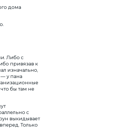
ого дома
ю.
и. Либо с
ибо привязав к
ал изначально,
 — у пана
организационные
что бы там не
нут
раллельно с
лоун выкидывает
 вперед. Только