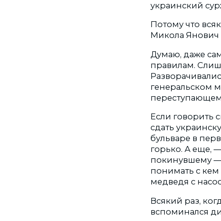
украинский сур
Потому что всяк
Микола Янович 
Думаю, даже сам
правилам. Слиш
Разворачивались
генеральском м
переступающем
Если говорить с
сдать украинску
бульваре в пер
горько. А еще,
покинувшему — 
понимать с кем 
медведя с насос
Всякий раз, ког
вспоминался ди