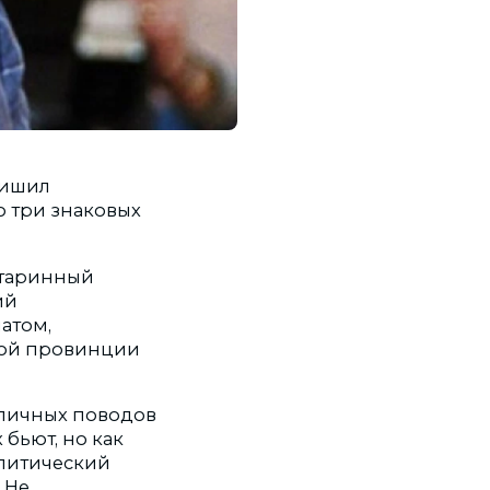
лишил
о три знаковых
старинный
ий
атом,
ной провинции
 личных поводов
 бьют, но как
олитический
 Не