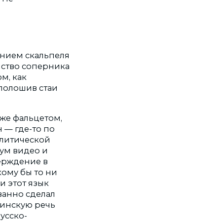
ением скальпеля
йство соперника
м, как
сполошив стаи
же фальцетом,
 — где-то по
олитической
оум видео и
верждение в
кому бы то ни
и этот язык
ванно сделал
аинскую речь
усско-