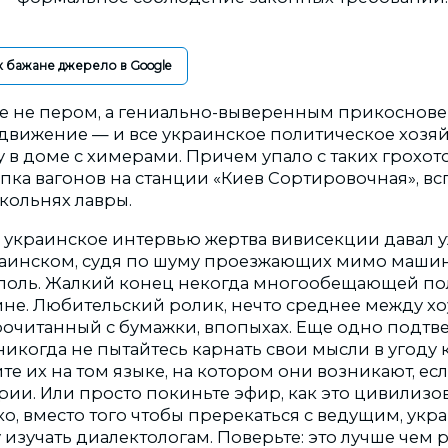
к бажане джерело в Google
же не пером, а гениально-выверенным прикоснов
е движение — и все украинское политическое хозя
у в доме с химерами. Причем упало с таких грохото
пка вагонов на станции «Киев Сортировочная», в
кольнях лавры.
 украинское интервью жертва вивисекции давал у
аинском, судя по шуму проезжающих мимо машин
поль. Жалкий конец некогда многообещающей п
ине. Любительский ролик, нечто среднее между х
 прочитанный с бумажки, впопыхах. Еще одно подт
никогда не пытайтесь карнать свои мысли в угоду 
те их на том языке, на котором они возникают, есл
рии. Или просто покиньте эфир, как это цивилизо
, вместо того чтобы пререкаться с ведущим, укр
 изучать диалектологам. Поверьте: это лучше чем р