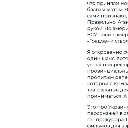
что приняли нов
благим матом. 
сами признают, 
Правильно. Атак
рукой. Но амер
ВСУ новые амер
«Градов» и ство
Я откровенно сч
один шанс. Хотя
успешных рефор
провинциальный
пропитым репер
которой связыв
театральные дея
приниматься. А 
Это про Украин
персонажей в с
генпрокурора. 
фильмов для вз