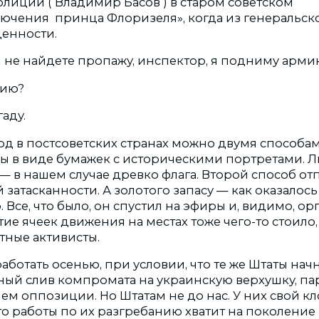
лиции ( Владимир Басов ) в старом советском
чения принца Флоризеля», когда из генеральск
енности.
ы не найдете пропажу, инспектор, я подниму арми
мию?
гаду.
д в постсоветских странах можно двумя способам
 в виде бумажек с историческими портретами. Л
 в нашем случае древко флага. Второй способ отп
затасканности. А золотого запасу — как оказалось
. Все, что было, он спустил на эфиры и, видимо, 
ие ячеек движения на местах тоже чего-то стоило, 
тные активисты.
работать осенью, при условии, что те же Штаты нач
ый слив компромата на украинскую верхушку, па
м оппозиции. Но Штатам не до нас. У них свой к
то работы по их разгребанию хватит на поколение