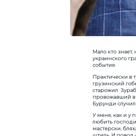
Мало кто знает
украинского гр
события.
Практически в 
грузинский гобе
старожил Зураб
провожавший в 
Бурунди случил
У меня, как и 
любить господин
мастерски, блях
штиль. И повод